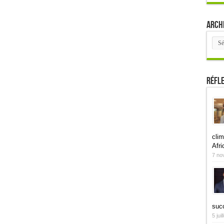
Arch
Arch
Réfl
clim
Afri
7 no
suc
5 jui