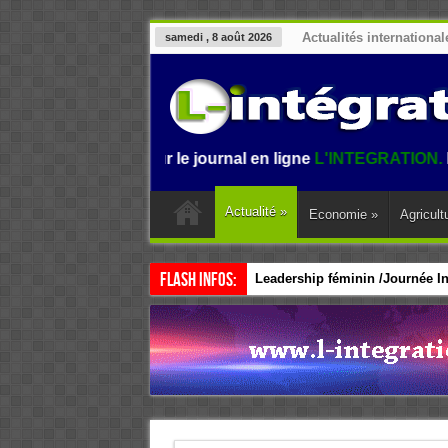
Actualités international
samedi , 8 août 2026
nvenue sur le journal en ligne
L'INTEGRATION.
L'informati
Actualité
»
Economie
»
Agricult
Flash Infos:
Leadership féminin /Journée Int