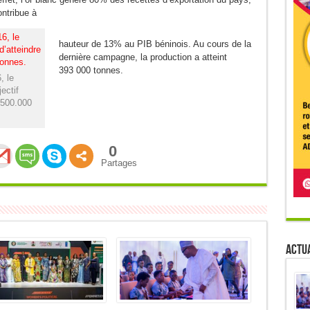
ontribue à
hauteur de 13% au PIB béninois. Au cours de la
dernière campagne, la production a atteint
393 000 tonnes.
, le
ectif
 500.000
0
Partages
Actua