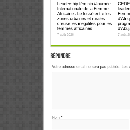
Leadership féminin /Journée
CEDEA
Internationale de la Femme
leader
Africaine : Le fossé entre les
Femmes
zones urbaines et rurales
d’Afri
creuse les inégalités pour les
progra
femmes africaines
d’Abu
7 août 2026
7 août 2
Répondre
Votre adresse email ne sera pas publiée. Les 
Nom
*