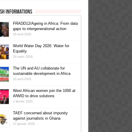
ish informations
FRADD12/Ageing in Africa: From data
gaps to intergenerational action
29 avril 2026
World Water Day 2026: Water for
Equality
24 mars 2026
The UN and AU collaborate for
sustainable development in Africa
10 avril 2025
West African women join the 1000 at
AfWID to drive solutions
1 février 2025
TAEF concerned about impunity
against journalists in Ghana
27 janvier 2025