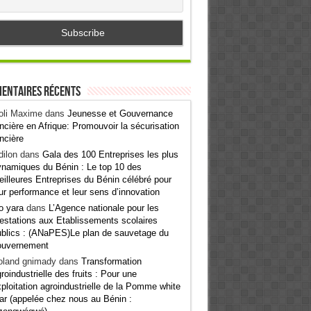
entaires récents
oli Maxime
dans
Jeunesse et Gouvernance
ncière en Afrique: Promouvoir la sécurisation
ncière
ilon
dans
Gala des 100 Entreprises les plus
namiques du Bénin : Le top 10 des
illeures Entreprises du Bénin célébré pour
ur performance et leur sens d’innovation
o yara
dans
L’Agence nationale pour les
estations aux Etablissements scolaires
blics : (ANaPES)Le plan de sauvetage du
ouvernement
oland gnimady
dans
Transformation
roindustrielle des fruits : Pour une
ploitation agroindustrielle de la Pomme white
ar (appelée chez nous au Bénin :