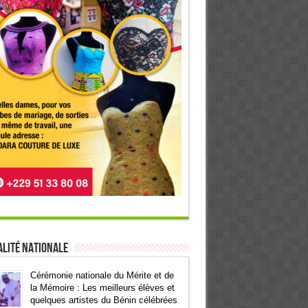
lité Nationale
Cérémonie nationale du Mérite et de
la Mémoire : Les meilleurs élèves et
quelques artistes du Bénin célébrées