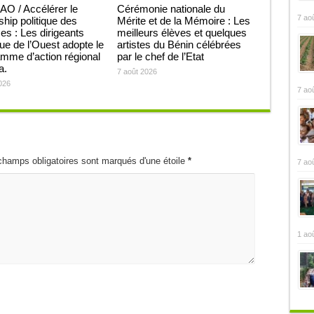
O / Accélérer le
Cérémonie nationale du
7 ao
ship politique des
Mérite et de la Mémoire : Les
 : Les dirigeants
meilleurs élèves et quelques
que de l’Ouest adopte le
artistes du Bénin célébrées
mme d’action régional
par le chef de l’Etat
ja.
7 août 2026
026
7 ao
champs obligatoires sont marqués d'une étoile
*
7 ao
1 ao