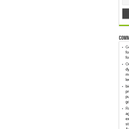
Comm
G
fo
fo
Od
dy
me
le
bi
pr
pu
g
R
ag
ex
st