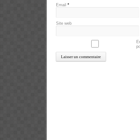
Email
*
Site web
En
p