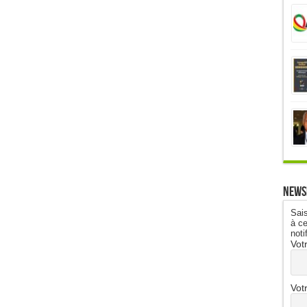
News
Sais
à ce
noti
Vot
Vot