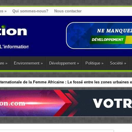
es
»
Qui sommes-nous?
Nous contacter
on au Benin, en Afrique et dans le monde.
ure
»
Environnement
»
Développement
»
Politique
»
Société
»
ernationale de la Femme Africaine : Le fossé entre les zones urbaines et