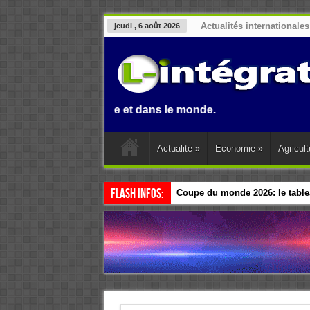
Actualités internationales
jeudi , 6 août 2026
n, en Afrique et dans le monde.
Actualité
»
Economie
»
Agricult
Flash Infos:
Coupe du monde 2026: le tablea
Esclavage: à Accra, l’Afrique e