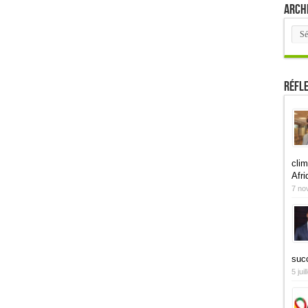
Arch
Arch
Réfl
clim
Afri
7 no
suc
5 jui