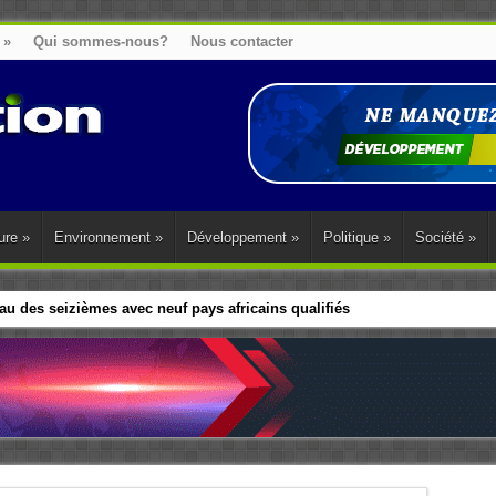
»
Qui sommes-nous?
Nous contacter
ure
»
Environnement
»
Développement
»
Politique
»
Société
»
u des seizièmes avec neuf pays africains qualifiés
t sa diaspora tentent de parler d’une seule voix sur la question des répar