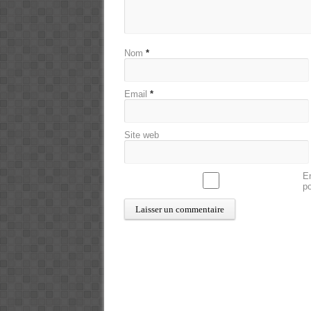
Nom
*
Email
*
Site web
En
p