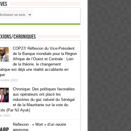
ives
ives
exions/Chroniques
COP27/ Réflexion du Vice-Président
de la Banque mondiale pour la Région
Afrique de l’Ouest et Centrale : Loin
de la théorie, le changement
atique est déjà une réalité accablante en
que
vembre 2022
Chronique: Des politiques favorables
aux opérateurs ont placé les
industries du gaz naturel du Sénégal
et de la Mauritanie sur la voie du
cès (Par NJ Ayuk)
llet 2022
Reflexion : « Mort » d’un neutre
anonyme