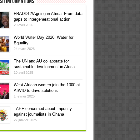
ish informations
FRADD12/Ageing in Africa: From data
gaps to intergenerational action
29 avril 2026
World Water Day 2026: Water for
Equality
24 mars 2026
The UN and AU collaborate for
sustainable development in Africa
10 avril 2025
West African women join the 1000 at
AfWID to drive solutions
1 février 2025
TAEF concerned about impunity
against journalists in Ghana
27 janvier 2025