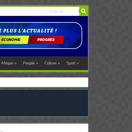
Afrique
»
People
»
Culture
»
Sport
»
ations