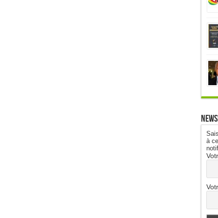
News
Sais
à ce
noti
Vot
Vot