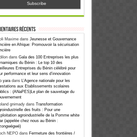
entaires récents
oli Maxime
dans
Jeunesse et Gouvernance
ncière en Afrique: Promouvoir la sécurisation
ncière
ilon
dans
Gala des 100 Entreprises les plus
namiques du Bénin : Le top 10 des
illeures Entreprises du Bénin célébré pour
ur performance et leur sens d’innovation
o yara
dans
L’Agence nationale pour les
estations aux Etablissements scolaires
blics : (ANaPES)Le plan de sauvetage du
ouvernement
oland gnimady
dans
Transformation
roindustrielle des fruits : Pour une
ploitation agroindustrielle de la Pomme white
ar (appelée chez nous au Bénin :
zongwégwé)
och NEPO
dans
Fermeture des frontières /