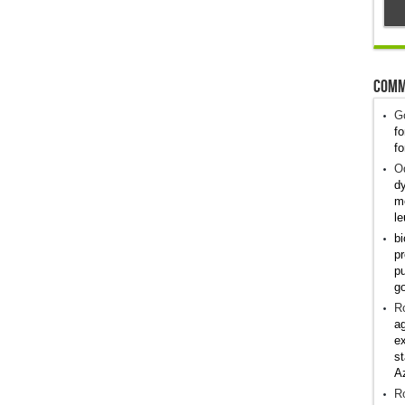
Comm
G
fo
fo
Od
dy
me
le
bi
pr
pu
g
R
ag
ex
st
A
R