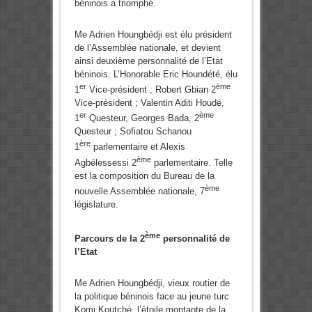
béninois a triomphé.
Me Adrien Houngbédji est élu président
de l’Assemblée nationale, et devient
ainsi deuxième personnalité de l’Etat
béninois. L’Honorable Eric Houndété, élu
er
ème
1
Vice-président ; Robert Gbian 2
Vice-président ; Valentin Aditi Houdé,
er
ème
1
Questeur, Georges Bada, 2
Questeur ; Sofiatou Schanou
ère
1
parlementaire et Alexis
ème
Agbélessessi 2
parlementaire. Telle
est la composition du Bureau de la
ème
nouvelle Assemblée nationale, 7
législature.
ème
Parcours de la 2
personnalité de
l’Etat
Me Adrien Houngbédji, vieux routier de
la politique béninois face au jeune turc
Komi Koutché, l’étoile montante de la