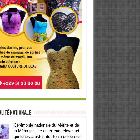
lité Nationale
Cérémonie nationale du Mérite et de
la Mémoire : Les meilleurs élèves et
quelques artistes du Bénin célébrées