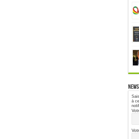
News
Sais
à ce
noti
Vot
Vot