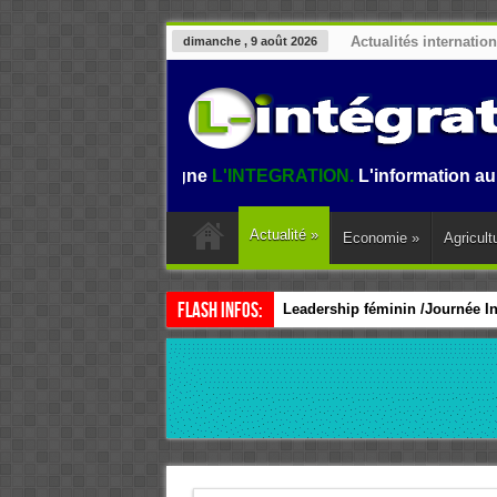
Actualités internatio
dimanche , 9 août 2026
ournal en ligne
L'INTEGRATION.
L'information au Benin, en 
Actualité
»
Economie
»
Agricult
Flash Infos:
Leadership féminin /Journée Int
CEDEAO / Accélérer le leadersh