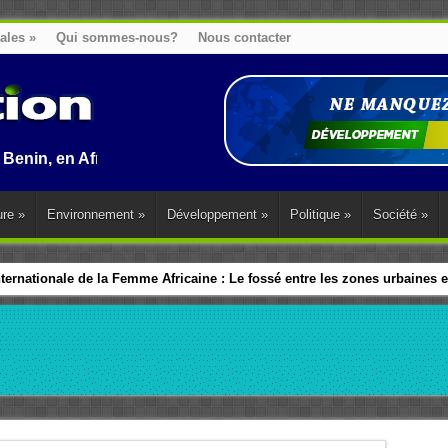
nales
»
Qui sommes-nous?
Nous contacter
Afrique et dans le monde.
ure
»
Environnement
»
Développement
»
Politique
»
Société
»
ernationale de la Femme Africaine : Le fossé entre les zones urbaines et
ip politique des Femmes : Les dirigeants d’Afrique de l’Ouest adopte 