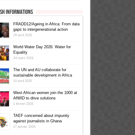
ish informations
FRADD12/Ageing in Africa: From data
gaps to intergenerational action
29 avril 2026
World Water Day 2026: Water for
Equality
24 mars 2026
The UN and AU collaborate for
sustainable development in Africa
10 avril 2025
West African women join the 1000 at
AfWID to drive solutions
1 février 2025
TAEF concerned about impunity
against journalists in Ghana
27 janvier 2025