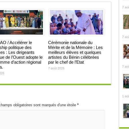
7 ao
7 ao
O / Accélérer le
Cérémonie nationale du
ship politique des
Mérite et de la Mémoire : Les
 : Les dirigeants
meilleurs élèves et quelques
que de l’Ouest adopte le
artistes du Bénin célébrées
mme d’action régional
par le chef de l’Etat
ja.
7 ao
7 août 2026
026
1 ao
champs obligatoires sont marqués d'une étoile
*