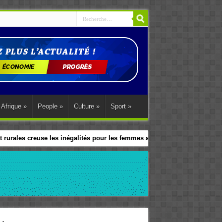
Afrique
»
People
»
Culture
»
Sport
»
 rurales creuse les inégalités pour les femmes africaines
le programme d’action régional d’Abuja.