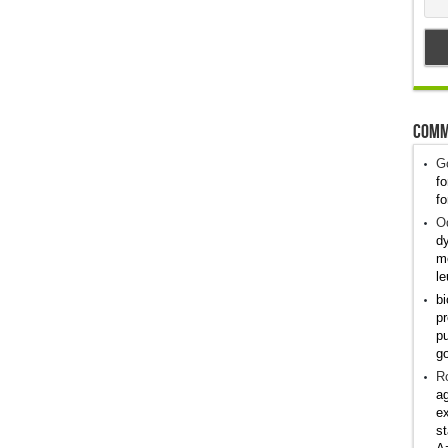
Comm
G
fo
fo
Od
dy
me
le
bi
pr
pu
g
R
ag
ex
st