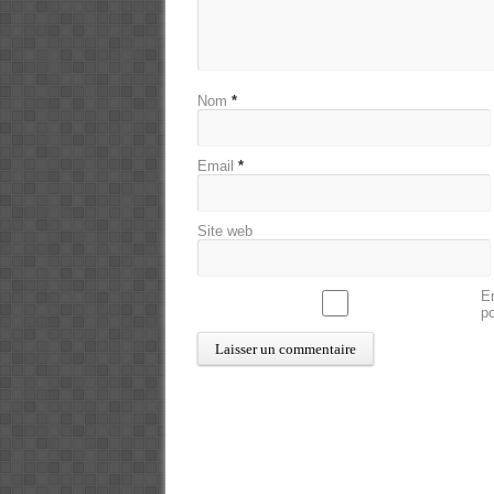
Nom
*
Email
*
Site web
En
p