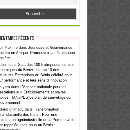
entaires récents
oli Maxime
dans
Jeunesse et Gouvernance
ncière en Afrique: Promouvoir la sécurisation
ncière
ilon
dans
Gala des 100 Entreprises les plus
namiques du Bénin : Le top 10 des
illeures Entreprises du Bénin célébré pour
ur performance et leur sens d’innovation
o yara
dans
L’Agence nationale pour les
estations aux Etablissements scolaires
blics : (ANaPES)Le plan de sauvetage du
ouvernement
oland gnimady
dans
Transformation
roindustrielle des fruits : Pour une
ploitation agroindustrielle de la Pomme white
ar (appelée chez nous au Bénin :