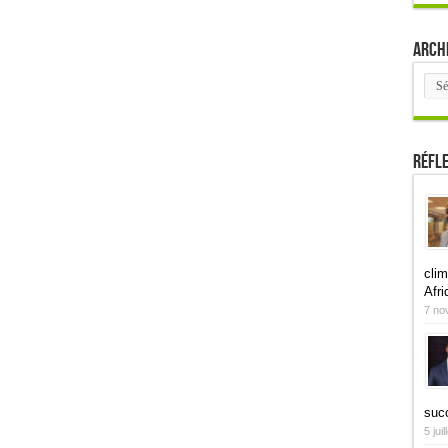
Arch
Arch
Réfl
clim
Afri
7 no
suc
5 jui