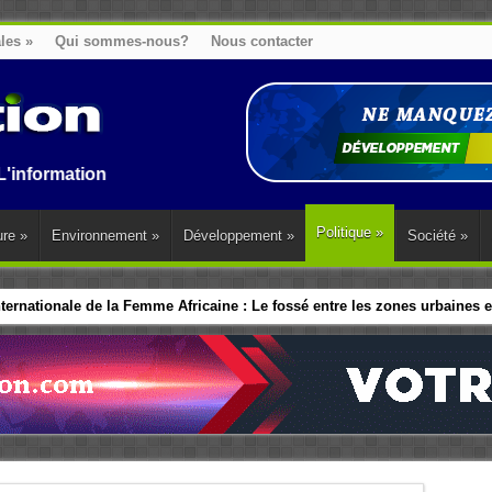
ales
»
Qui sommes-nous?
Nous contacter
on au Benin, en Afrique et dans le monde.
Politique
»
ure
»
Environnement
»
Développement
»
Société
»
ernationale de la Femme Africaine : Le fossé entre les zones urbaines et