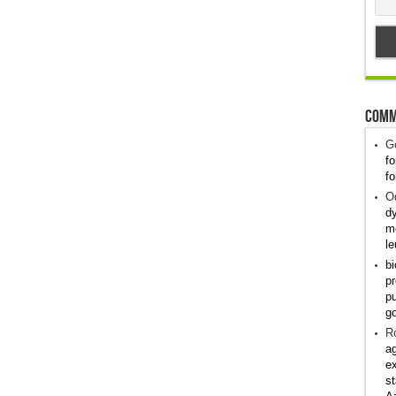
Comm
G
fo
fo
Od
dy
me
le
bi
pr
pu
g
R
ag
ex
st