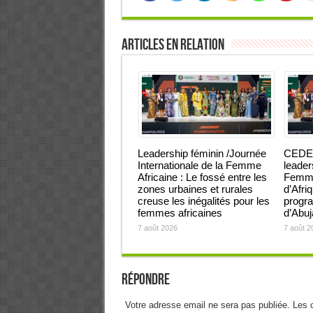
Articles en relation
Leadership féminin /Journée
CEDEA
Internationale de la Femme
leader
Africaine : Le fossé entre les
Femmes
zones urbaines et rurales
d’Afri
creuse les inégalités pour les
progra
femmes africaines
d’Abu
7 août 2026
7 août 2
Répondre
Votre adresse email ne sera pas publiée. Les 