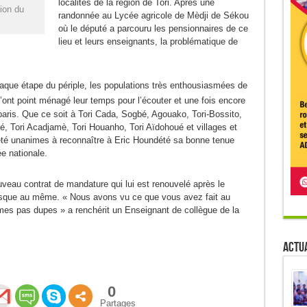
localités de la région de Tori. Après une
tion du
randonnée au Lycée agricole de Mèdji de Sékou
où le député a parcouru les pensionnaires de ce
lieu et leurs enseignants, la problématique de
chaque étape du périple, les populations très enthousiasmées de
n’ont point ménagé leur temps pour l’écouter et une fois encore
aris. Que ce soit à Tori Cada, Sogbé, Agouako, Tori-Bossito,
 Tori Acadjamè, Tori Houanho, Tori Aïdohoué et villages et
 été unanimes à reconnaître à Eric Houndété sa bonne tenue
e nationale.
uveau contrat de mandature qui lui est renouvelé après le
resque au même. « Nous avons vu ce que vous avez fait au
es pas dupes » a renchérit un Enseignant de collègue de la
Actua
0
Partages