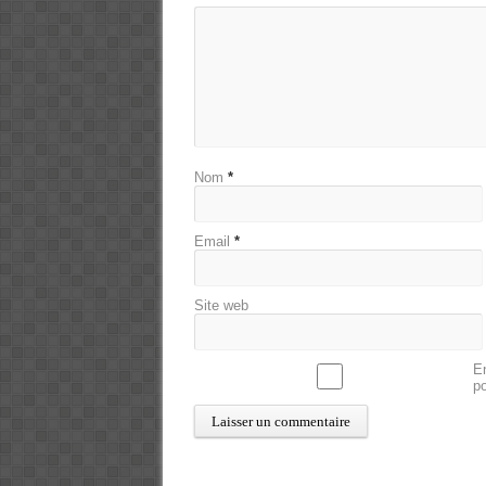
Nom
*
Email
*
Site web
En
p