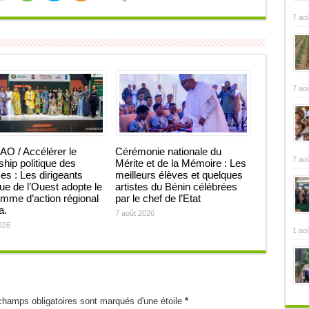
7 ao
7 ao
O / Accélérer le
Cérémonie nationale du
7 ao
ship politique des
Mérite et de la Mémoire : Les
 : Les dirigeants
meilleurs élèves et quelques
que de l’Ouest adopte le
artistes du Bénin célébrées
mme d’action régional
par le chef de l’Etat
ja.
7 août 2026
026
1 ao
champs obligatoires sont marqués d'une étoile
*