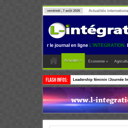
Actualités internation
vendredi , 7 août 2026
envenue sur le journal en ligne
L'INTEGRATION.
L'informati
Actualité
»
Economie
»
Agricult
Flash Infos:
Leadership féminin /Journée Int