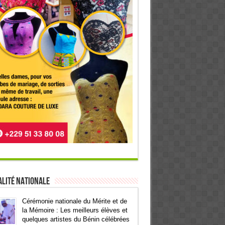
lité Nationale
Cérémonie nationale du Mérite et de
la Mémoire : Les meilleurs élèves et
quelques artistes du Bénin célébrées