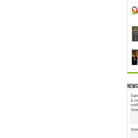
News
Sais
à ce
noti
Vot
Vot