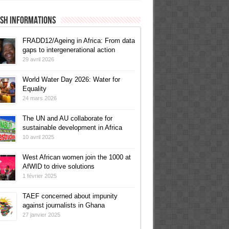
ish informations
FRADD12/Ageing in Africa: From data
gaps to intergenerational action
29 avril 2026
World Water Day 2026: Water for
Equality
24 mars 2026
The UN and AU collaborate for
sustainable development in Africa
10 avril 2025
West African women join the 1000 at
AfWID to drive solutions
1 février 2025
TAEF concerned about impunity
against journalists in Ghana
27 janvier 2025