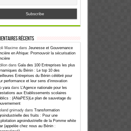
entaires récents
oli Maxime
dans
Jeunesse et Gouvernance
ncière en Afrique: Promouvoir la sécurisation
ncière
ilon
dans
Gala des 100 Entreprises les plus
namiques du Bénin : Le top 10 des
illeures Entreprises du Bénin célébré pour
ur performance et leur sens d’innovation
o yara
dans
L’Agence nationale pour les
estations aux Etablissements scolaires
blics : (ANaPES)Le plan de sauvetage du
ouvernement
oland gnimady
dans
Transformation
roindustrielle des fruits : Pour une
ploitation agroindustrielle de la Pomme white
ar (appelée chez nous au Bénin :