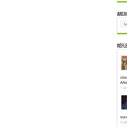
Arch
Arch
Réfl
clim
Afri
7 no
suc
5 jui