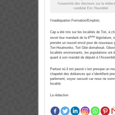
l’unanimité des électeurs sur la réélec
candidat Eric Houndété
l’inadéquation Formation/Emplois.
Cap a été mis sur les localités de Tori, à 
ème
revoir leur mandant de la 6
législature, 
prendre un nouvel envol pour de nouveaux p
Tori-Houènonko, Tori Gbé domahoué, Gbovié,
localités environnants, les populations ont
quant à son mandat de député à l’Assemblé
Partout où il est passé c’est presque un no
chapelet des doléances qui s’identifient p
parlement, soyez rassuré car nous ne somm
localité.
La rédaction