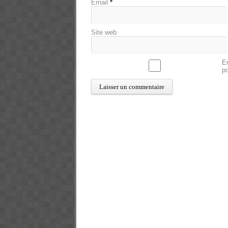
Email
*
Site web
En
p