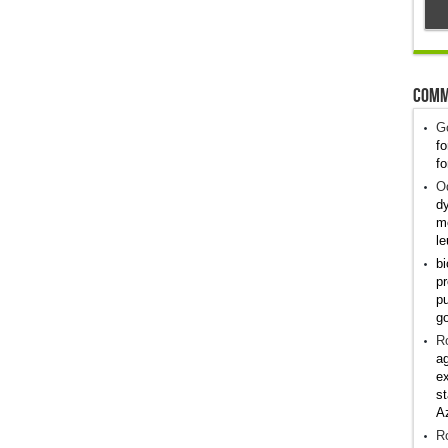
Comm
G
fo
fo
Od
dy
me
le
bi
pr
pu
g
R
ag
ex
st
A
R