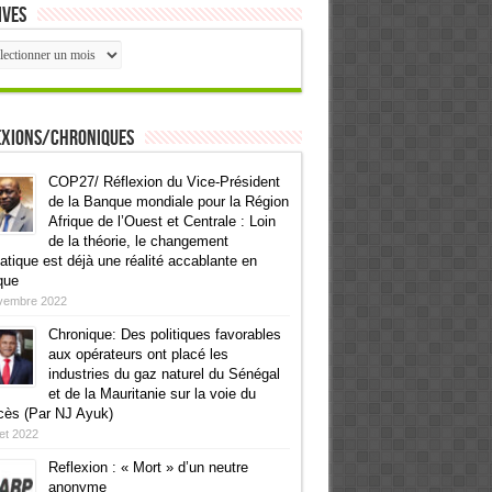
ives
ives
exions/Chroniques
COP27/ Réflexion du Vice-Président
de la Banque mondiale pour la Région
Afrique de l’Ouest et Centrale : Loin
de la théorie, le changement
atique est déjà une réalité accablante en
que
vembre 2022
Chronique: Des politiques favorables
aux opérateurs ont placé les
industries du gaz naturel du Sénégal
et de la Mauritanie sur la voie du
cès (Par NJ Ayuk)
llet 2022
Reflexion : « Mort » d’un neutre
anonyme