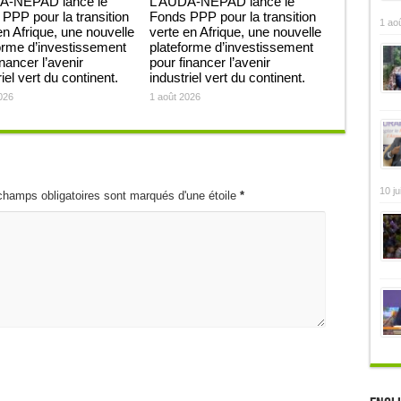
A-NEPAD lance le
L’AUDA-NEPAD lance le
PPP pour la transition
Fonds PPP pour la transition
1 ao
en Afrique, une nouvelle
verte en Afrique, une nouvelle
orme d’investissement
plateforme d’investissement
inancer l’avenir
pour financer l’avenir
iel vert du continent.
industriel vert du continent.
026
1 août 2026
10 ju
champs obligatoires sont marqués d'une étoile
*