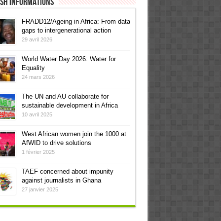
ish informations
FRADD12/Ageing in Africa: From data
gaps to intergenerational action
29 avril 2026
World Water Day 2026: Water for
Equality
24 mars 2026
The UN and AU collaborate for
sustainable development in Africa
10 avril 2025
West African women join the 1000 at
AfWID to drive solutions
1 février 2025
TAEF concerned about impunity
against journalists in Ghana
27 janvier 2025