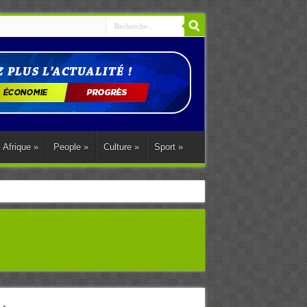
Afrique
»
People
»
Culture
»
Sport
»