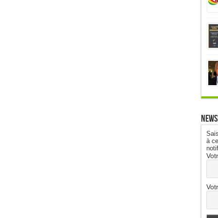
News
Sais
à ce
noti
Vot
Vot