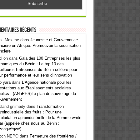
entaires récents
oli Maxime
dans
Jeunesse et Gouvernance
ncière en Afrique: Promouvoir la sécurisation
ncière
ilon
dans
Gala des 100 Entreprises les plus
namiques du Bénin : Le top 10 des
illeures Entreprises du Bénin célébré pour
ur performance et leur sens d’innovation
o yara
dans
L’Agence nationale pour les
estations aux Etablissements scolaires
blics : (ANaPES)Le plan de sauvetage du
ouvernement
oland gnimady
dans
Transformation
roindustrielle des fruits : Pour une
ploitation agroindustrielle de la Pomme white
ar (appelée chez nous au Bénin :
zongwégwé)
och NEPO
dans
Fermeture des frontières /