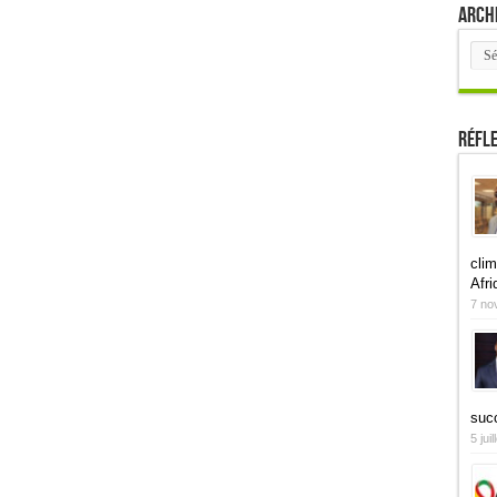
Arch
Arch
Réfl
clim
Afri
7 no
suc
5 jui