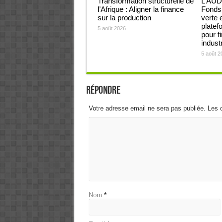
Transformation structurelle de
L’AUD
l’Afrique : Aligner la finance
Fonds 
sur la production
verte 
platef
5 août 2026
pour f
industr
5 août 2
Répondre
Votre adresse email ne sera pas publiée. Les 
Nom
*