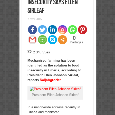
insecurity says Ellen
Sirleaf
7 avril 2015
0
Partages
2 340
Vues
Mechanised farming has been
identified as the solution to food
insecurity in Liberia, according to
President Ellen Johnson Sirleaf,
reports
NaijaAgroNet
.
President Ellen Johnson Sirleaf
In a nation-wide address recently in
Liberia and monitored