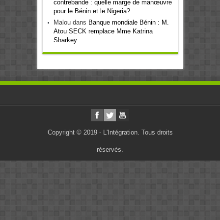
contrebande : quelle marge de manœuvre
pour le Bénin et le Nigeria?
Malou
dans
Banque mondiale Bénin : M.
Atou SECK remplace Mme Katrina
Sharkey
Copyright © 2019 - L'Intégration. Tous droits
réservés.