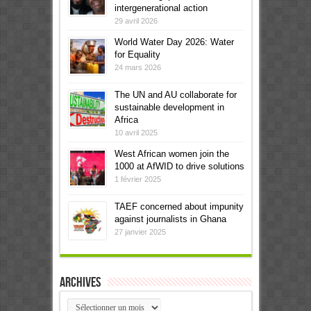
intergenerational action
29 avril 2026
World Water Day 2026: Water
for Equality
24 mars 2026
The UN and AU collaborate for
sustainable development in
Africa
10 avril 2025
West African women join the
1000 at AfWID to drive solutions
1 février 2025
TAEF concerned about impunity
against journalists in Ghana
27 janvier 2025
Archives
Archives