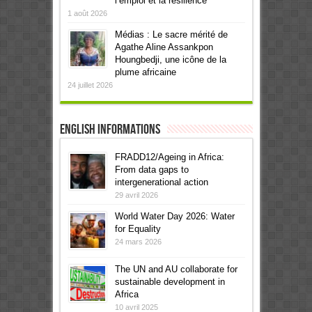
l’emploi et la résilience
1 août 2026
Médias : Le sacre mérité de
Agathe Aline Assankpon
Houngbedji, une icône de la
plume africaine
24 juillet 2026
English informations
FRADD12/Ageing in Africa:
From data gaps to
intergenerational action
29 avril 2026
World Water Day 2026: Water
for Equality
24 mars 2026
The UN and AU collaborate for
sustainable development in
Africa
10 avril 2025