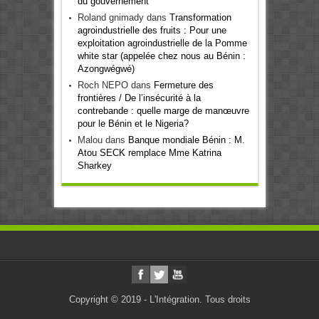
du gouvernement
Roland gnimady
dans
Transformation
agroindustrielle des fruits : Pour une
exploitation agroindustrielle de la Pomme
white star (appelée chez nous au Bénin :
Azongwégwé)
Roch NEPO
dans
Fermeture des
frontières / De l’insécurité à la
contrebande : quelle marge de manœuvre
pour le Bénin et le Nigeria?
Malou
dans
Banque mondiale Bénin : M.
Atou SECK remplace Mme Katrina
Sharkey
Copyright © 2019 - L'Intégration. Tous droits