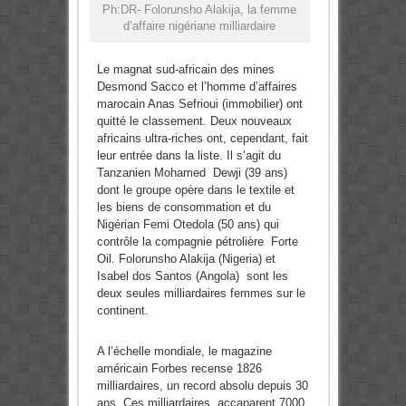
Ph:DR- Folorunsho Alakija, la femme
d’affaire nigériane milliardaire
Le magnat sud-africain des mines
Desmond Sacco et l’homme d’affaires
marocain Anas Sefrioui (immobilier) ont
quitté le classement. Deux nouveaux
africains ultra-riches ont, cependant, fait
leur entrée dans la liste. Il s’agit du
Tanzanien Mohamed Dewji (39 ans)
dont le groupe opère dans le textile et
les biens de consommation et du
Nigérian Femi Otedola (50 ans) qui
contrôle la compagnie pétrolière Forte
Oil. Folorunsho Alakija (Nigeria) et
Isabel dos Santos (Angola) sont les
deux seules milliardaires femmes sur le
continent.
A l’échelle mondiale, le magazine
américain Forbes recense 1826
milliardaires, un record absolu depuis 30
ans. Ces milliardaires accaparent 7000