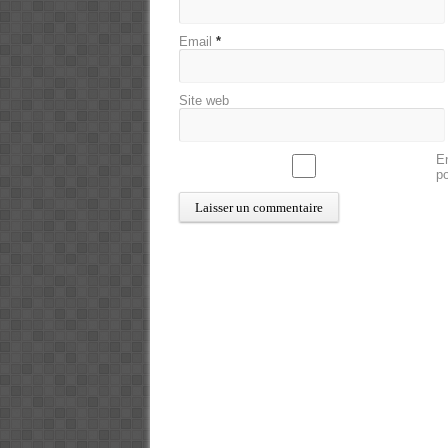
Email
*
Site web
En
p