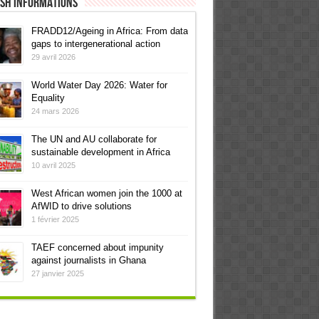
ish informations
FRADD12/Ageing in Africa: From data
gaps to intergenerational action
29 avril 2026
World Water Day 2026: Water for
Equality
24 mars 2026
The UN and AU collaborate for
sustainable development in Africa
10 avril 2025
West African women join the 1000 at
AfWID to drive solutions
1 février 2025
TAEF concerned about impunity
against journalists in Ghana
27 janvier 2025