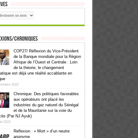
ives
ives
exions/Chroniques
COP27/ Réflexion du Vice-Président
de la Banque mondiale pour la Région
Afrique de l’Ouest et Centrale : Loin
de la théorie, le changement
atique est déjà une réalité accablante en
que
vembre 2022
Chronique: Des politiques favorables
aux opérateurs ont placé les
industries du gaz naturel du Sénégal
et de la Mauritanie sur la voie du
cès (Par NJ Ayuk)
llet 2022
Reflexion : « Mort » d’un neutre
anonyme