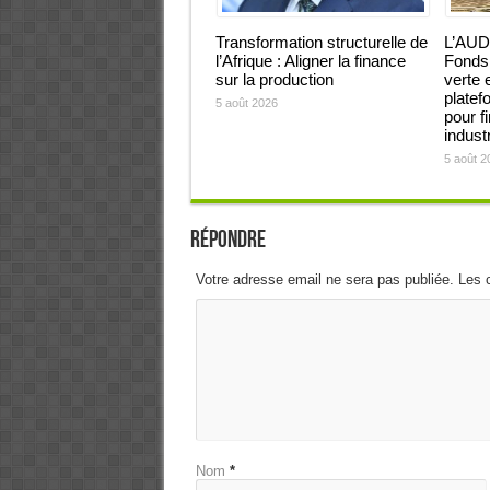
Transformation structurelle de
L’AUD
l’Afrique : Aligner la finance
Fonds 
sur la production
verte 
platef
5 août 2026
pour f
industr
5 août 2
Répondre
Votre adresse email ne sera pas publiée. Les 
Nom
*