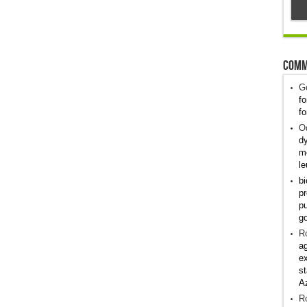
Comm
G
fo
fo
Od
dy
me
le
bi
pr
pu
g
R
ag
ex
st
A
R