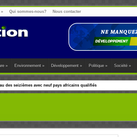
»
Qui sommes-nous?
Nous contacter
ure
»
Environnement
»
Développement
»
Politique
»
Société
»
u des seizièmes avec neuf pays africains qualifiés
t sa diaspora tentent de parler d’une seule voix sur la question des répar