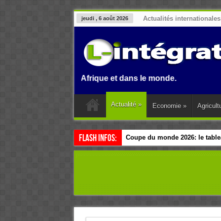
Actualités internationales
jeudi , 6 août 2026
u Benin, en Afrique et dans le monde.
Actualité
»
Economie
»
Agricult
Flash Infos:
Coupe du monde 2026: le tablea
Esclavage: à Accra, l’Afrique e