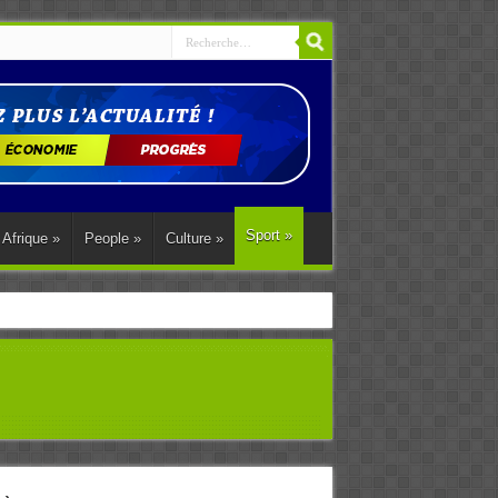
Sport
»
Afrique
»
People
»
Culture
»
ations