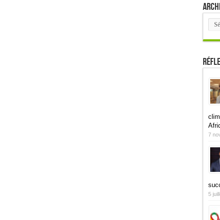
Arch
Arch
Réfl
clim
Afri
7 no
suc
5 jui