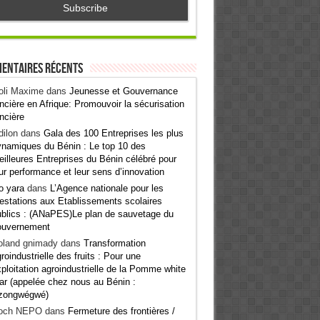
entaires récents
oli Maxime
dans
Jeunesse et Gouvernance
ncière en Afrique: Promouvoir la sécurisation
ncière
ilon
dans
Gala des 100 Entreprises les plus
namiques du Bénin : Le top 10 des
illeures Entreprises du Bénin célébré pour
ur performance et leur sens d’innovation
o yara
dans
L’Agence nationale pour les
estations aux Etablissements scolaires
blics : (ANaPES)Le plan de sauvetage du
ouvernement
oland gnimady
dans
Transformation
roindustrielle des fruits : Pour une
ploitation agroindustrielle de la Pomme white
ar (appelée chez nous au Bénin :
zongwégwé)
och NEPO
dans
Fermeture des frontières /