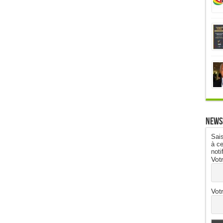
News
Sais
à ce
noti
Vot
Vot