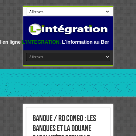
EGRATION.
L'information au Benin, en Afrique et dans le mo
Banque / RD Congo : les
banques et la douane