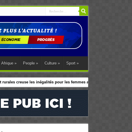
Afrique
»
People
»
Culture
»
Sport
»
 rurales creuse les inégalités pour les femmes africaines