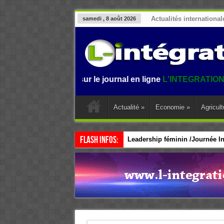
Actualités international
samedi , 8 août 2026
Bienvenue sur le journal en ligne
L'INTEGRATION.
L'informa
Actualité
»
Economie
»
Agricult
Flash Infos:
Leadership féminin /Journée Int