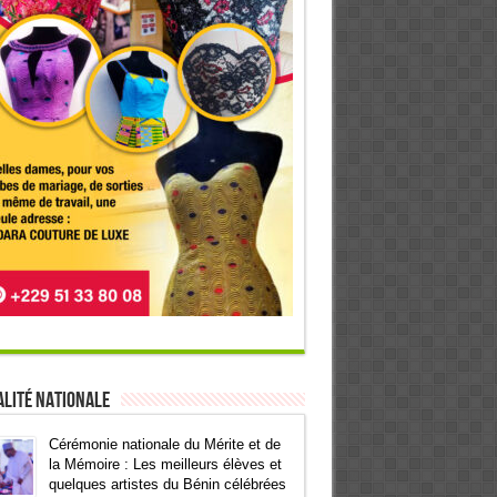
lité Nationale
Cérémonie nationale du Mérite et de
la Mémoire : Les meilleurs élèves et
quelques artistes du Bénin célébrées