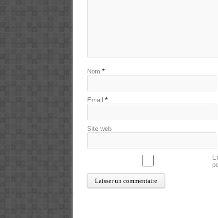
Nom
*
Email
*
Site web
En
p