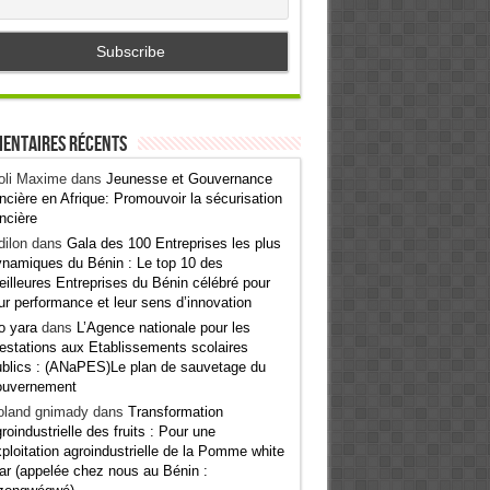
entaires récents
oli Maxime
dans
Jeunesse et Gouvernance
ncière en Afrique: Promouvoir la sécurisation
ncière
ilon
dans
Gala des 100 Entreprises les plus
namiques du Bénin : Le top 10 des
illeures Entreprises du Bénin célébré pour
ur performance et leur sens d’innovation
o yara
dans
L’Agence nationale pour les
estations aux Etablissements scolaires
blics : (ANaPES)Le plan de sauvetage du
ouvernement
oland gnimady
dans
Transformation
roindustrielle des fruits : Pour une
ploitation agroindustrielle de la Pomme white
ar (appelée chez nous au Bénin :