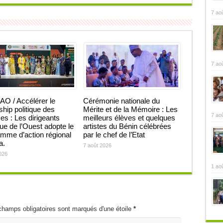
7 ao
7 ao
O / Accélérer le
Cérémonie nationale du
ship politique des
Mérite et de la Mémoire : Les
7 ao
 : Les dirigeants
meilleurs élèves et quelques
que de l’Ouest adopte le
artistes du Bénin célébrées
mme d’action régional
par le chef de l’Etat
ja.
7 août 2026
026
1 ao
champs obligatoires sont marqués d'une étoile
*