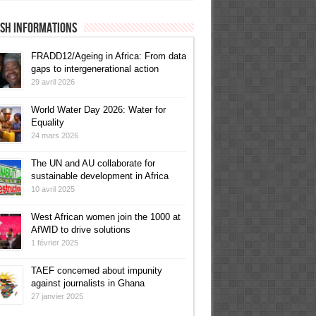
ish informations
FRADD12/Ageing in Africa: From data
gaps to intergenerational action
29 avril 2026
World Water Day 2026: Water for
Equality
24 mars 2026
The UN and AU collaborate for
sustainable development in Africa
10 avril 2025
West African women join the 1000 at
AfWID to drive solutions
1 février 2025
TAEF concerned about impunity
against journalists in Ghana
27 janvier 2025