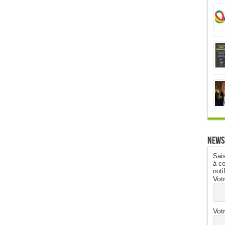
News
Sais
à ce
noti
Vot
Vot