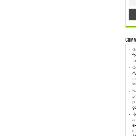
Comm
G
fo
fo
Od
dy
me
le
bi
pr
pu
g
R
ag
ex
st