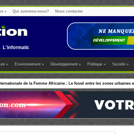
es
»
Qui sommes-nous?
Nous contacter
tion au Benin, en Afrique et dans le monde.
ure
»
Environnement
»
Développement
»
Politique
»
Société
»
ernationale de la Femme Africaine : Le fossé entre les zones urbaines et