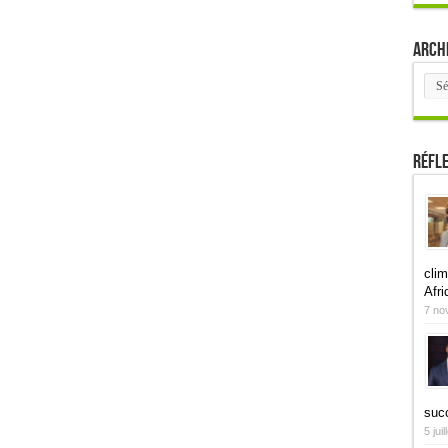
Arch
Arch
Réfl
clim
Afri
7 no
suc
5 jui