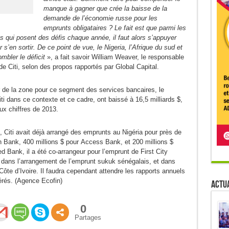
manque à gagner que crée la baisse de la
demande de l’économie russe pour les
emprunts obligataires ? Le fait est que parmi les
s qui posent des défis chaque année, il faut alors s’appuyer
’en sortir. De ce point de vue, le Nigeria, l’Afrique du sud et
ombler le déficit
», a fait savoir William Weaver, le responsable
e Citi, selon des propos rapportés par Global Capital.
r de la zone pour ce segment des services bancaires, le
i dans ce contexte et ce cadre, ont baissé à 16,5 milliards $,
ux chiffres de 2013.
 Citi avait déjà arrangé des emprunts au Nigéria pour près de
th Bank, 400 millions $ pour Access Bank, et 200 millions $
Bank, il a été co-arrangeur pour l’emprunt de First City
dans l’arrangement de l’emprunt sukuk sénégalais, et dans
te d’Ivoire. Il faudra cependant attendre les rapports annuels
érés. (Agence Ecofin)
Actua
0
Partages