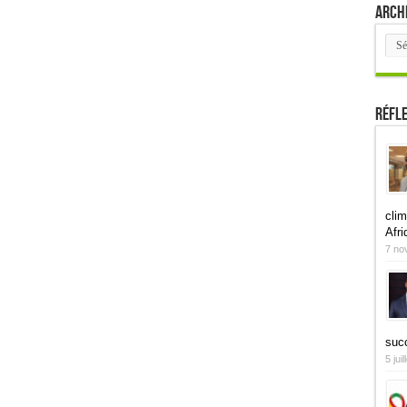
Arch
Arch
Réfl
clim
Afri
7 no
suc
5 jui