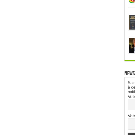
News
Sais
à ce
noti
Vot
Vot