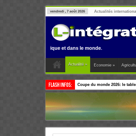
Actualités internation
vendredi , 7 août 2026
enin, en Afrique et dans le monde.
Actualité
»
Economie
»
Agricult
Flash Infos:
Coupe du monde 2026: le tablea
Esclavage: à Accra, l’Afrique e