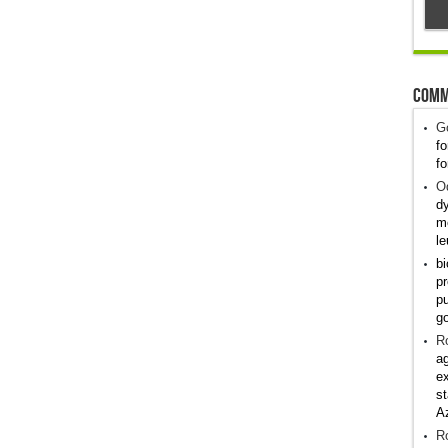
Comm
G
fo
fo
Od
dy
me
le
bi
pr
pu
g
R
ag
ex
st
A
R