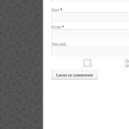
Nom
*
Email
*
Site web
En
p