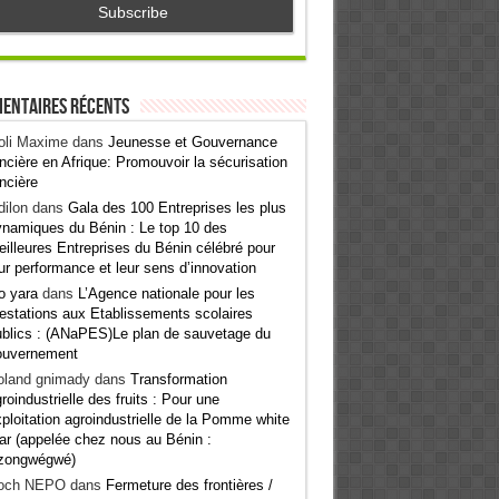
entaires récents
oli Maxime
dans
Jeunesse et Gouvernance
ncière en Afrique: Promouvoir la sécurisation
ncière
ilon
dans
Gala des 100 Entreprises les plus
namiques du Bénin : Le top 10 des
illeures Entreprises du Bénin célébré pour
ur performance et leur sens d’innovation
o yara
dans
L’Agence nationale pour les
estations aux Etablissements scolaires
blics : (ANaPES)Le plan de sauvetage du
ouvernement
oland gnimady
dans
Transformation
roindustrielle des fruits : Pour une
ploitation agroindustrielle de la Pomme white
ar (appelée chez nous au Bénin :
zongwégwé)
och NEPO
dans
Fermeture des frontières /