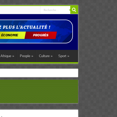
Afrique
»
People
»
Culture
»
Sport
»
ations