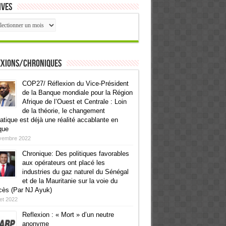
ives
ives
exions/Chroniques
COP27/ Réflexion du Vice-Président
de la Banque mondiale pour la Région
Afrique de l’Ouest et Centrale : Loin
de la théorie, le changement
atique est déjà une réalité accablante en
que
vembre 2022
Chronique: Des politiques favorables
aux opérateurs ont placé les
industries du gaz naturel du Sénégal
et de la Mauritanie sur la voie du
cès (Par NJ Ayuk)
llet 2022
Reflexion : « Mort » d’un neutre
anonyme