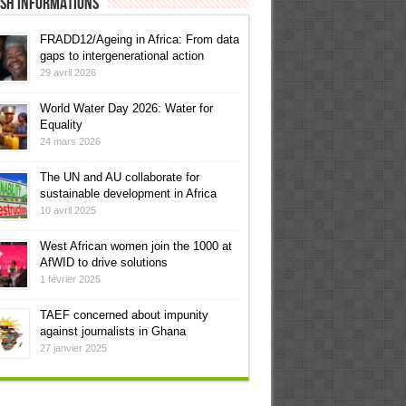
ish informations
FRADD12/Ageing in Africa: From data
gaps to intergenerational action
29 avril 2026
World Water Day 2026: Water for
Equality
24 mars 2026
The UN and AU collaborate for
sustainable development in Africa
10 avril 2025
West African women join the 1000 at
AfWID to drive solutions
1 février 2025
TAEF concerned about impunity
against journalists in Ghana
27 janvier 2025