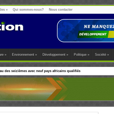
ales
»
Qui sommes-nous?
Nous contacter
ure
»
Environnement
»
Développement
»
Politique
»
Société
»
u des seizièmes avec neuf pays africains qualifiés
t sa diaspora tentent de parler d’une seule voix sur la question des répar