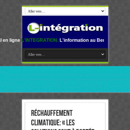
EGRATION.
L'information au Benin, en Afrique et dans le m
Réchauffement
climatique: « les