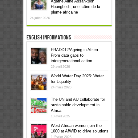
Agathe Aline Assankpon
Houngbedji, une icône de la
plume africaine
24 juillet 2026
English informations
FRADD12/Ageing in Africa:
From data gaps to
intergenerational action
29 avril 2026
World Water Day 2026: Water
for Equality
24 mars 2026
The UN and AU collaborate for
sustainable development in
Africa
10 avril 2025
West African women join the
1000 at AfWID to drive solutions
1 février 2025