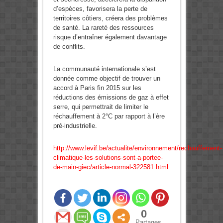
d’espèces, favorisera la perte de
territoires côtiers, créera des problèmes
de santé. La rareté des ressources
risque d’entraîner également davantage
de conflits.
La communauté internationale s’est
donnée comme objectif de trouver un
accord à Paris fin 2015 sur les
réductions des émissions de gaz à effet
serre, qui permettrait de limiter le
réchauffement à 2°C par rapport à l’ère
pré-industrielle.
http://www.levif.be/actualite/environnement/rechauffement-
climatique-les-solutions-sont-a-portee-
de-main-giec/article-normal-322581.html
0
Partages