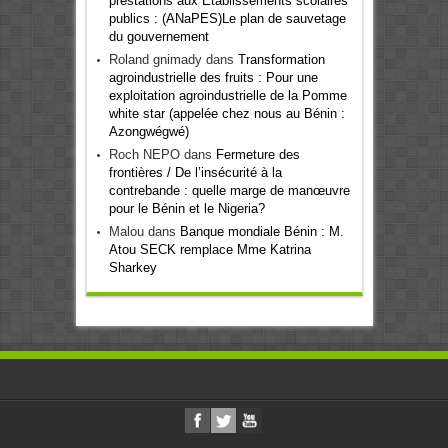
prestations aux Etablissements scolaires
publics : (ANaPES)Le plan de sauvetage
du gouvernement
Roland gnimady
dans
Transformation
agroindustrielle des fruits : Pour une
exploitation agroindustrielle de la Pomme
white star (appelée chez nous au Bénin :
Azongwégwé)
Roch NEPO
dans
Fermeture des
frontières / De l’insécurité à la
contrebande : quelle marge de manœuvre
pour le Bénin et le Nigeria?
Malou
dans
Banque mondiale Bénin : M.
Atou SECK remplace Mme Katrina
Sharkey