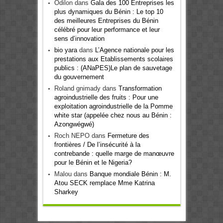
Odilon
dans
Gala des 100 Entreprises les
plus dynamiques du Bénin : Le top 10
des meilleures Entreprises du Bénin
célébré pour leur performance et leur
sens d’innovation
bio yara
dans
L’Agence nationale pour les
prestations aux Etablissements scolaires
publics : (ANaPES)Le plan de sauvetage
du gouvernement
Roland gnimady
dans
Transformation
agroindustrielle des fruits : Pour une
exploitation agroindustrielle de la Pomme
white star (appelée chez nous au Bénin :
Azongwégwé)
Roch NEPO
dans
Fermeture des
frontières / De l’insécurité à la
contrebande : quelle marge de manœuvre
pour le Bénin et le Nigeria?
Malou
dans
Banque mondiale Bénin : M.
Atou SECK remplace Mme Katrina
Sharkey