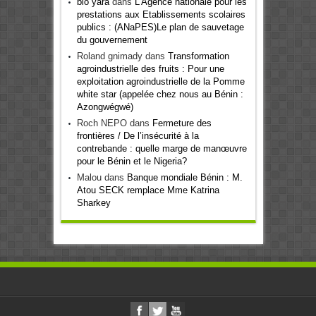
bio yara
dans
L’Agence nationale pour les
prestations aux Etablissements scolaires
publics : (ANaPES)Le plan de sauvetage
du gouvernement
Roland gnimady
dans
Transformation
agroindustrielle des fruits : Pour une
exploitation agroindustrielle de la Pomme
white star (appelée chez nous au Bénin :
Azongwégwé)
Roch NEPO
dans
Fermeture des
frontières / De l’insécurité à la
contrebande : quelle marge de manœuvre
pour le Bénin et le Nigeria?
Malou
dans
Banque mondiale Bénin : M.
Atou SECK remplace Mme Katrina
Sharkey