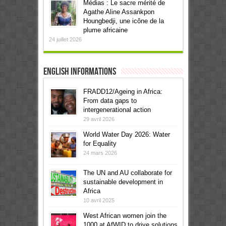
Médias : Le sacre mérité de
Agathe Aline Assankpon
Houngbedji, une icône de la
plume africaine
24 juillet 2026
English informations
FRADD12/Ageing in Africa:
From data gaps to
intergenerational action
29 avril 2026
World Water Day 2026: Water
for Equality
24 mars 2026
The UN and AU collaborate for
sustainable development in
Africa
10 avril 2025
West African women join the
1000 at AfWID to drive solutions