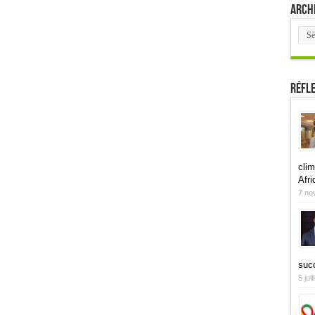
Arch
Arch
Réfl
clim
Afri
7 no
suc
5 jui