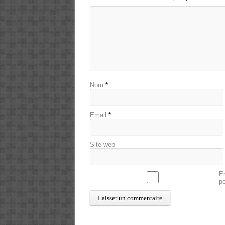
Nom
*
Email
*
Site web
En
p