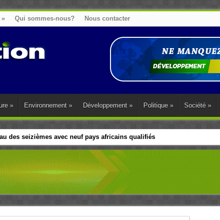
»
Qui sommes-nous?
Nous contacter
ure
»
Environnement
»
Développement
»
Politique
»
Société
»
u des seizièmes avec neuf pays africains qualifiés
t sa diaspora tentent de parler d’une seule voix sur la question des répar