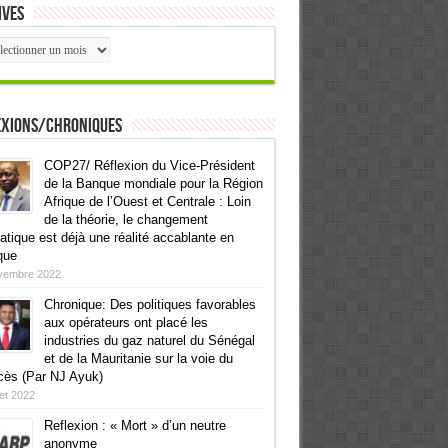
ives
ives
exions/Chroniques
COP27/ Réflexion du Vice-Président
de la Banque mondiale pour la Région
Afrique de l’Ouest et Centrale : Loin
de la théorie, le changement
atique est déjà une réalité accablante en
que
vembre 2022
Chronique: Des politiques favorables
aux opérateurs ont placé les
industries du gaz naturel du Sénégal
et de la Mauritanie sur la voie du
cès (Par NJ Ayuk)
llet 2022
Reflexion : « Mort » d’un neutre
anonyme