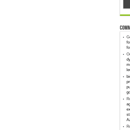
Comm
G
fo
fo
Od
dy
me
le
bi
pr
pu
g
R
ag
ex
st
A
R