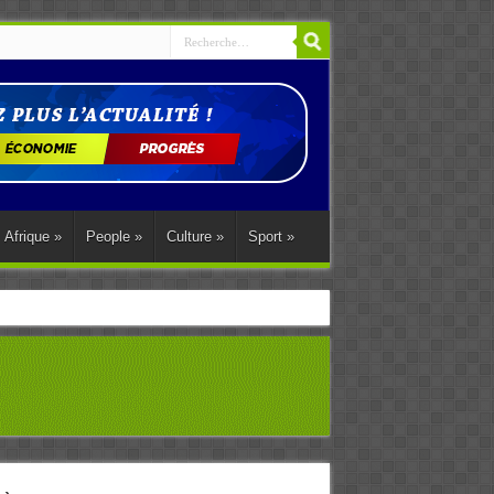
Afrique
»
People
»
Culture
»
Sport
»
ations