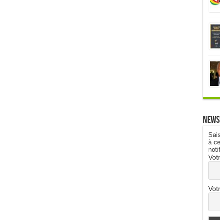
News
Sais
à ce
noti
Vot
Vot