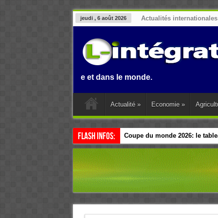
Actualités internationales
jeudi , 6 août 2026
n, en Afrique et dans le monde.
Actualité
»
Economie
»
Agricult
Flash Infos:
Coupe du monde 2026: le tablea
Esclavage: à Accra, l’Afrique e