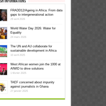
ish informations
FRADD12/Ageing in Africa: From data
gaps to intergenerational action
29 avril 2026
World Water Day 2026: Water for
Equality
24 mars 2026
The UN and AU collaborate for
sustainable development in Africa
10 avril 2025
West African women join the 1000 at
AfWID to drive solutions
1 février 2025
TAEF concerned about impunity
against journalists in Ghana
27 janvier 2025