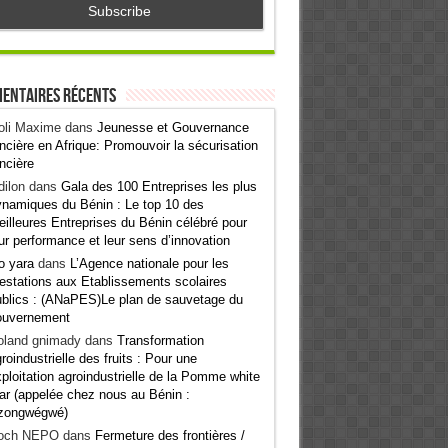
entaires récents
oli Maxime
dans
Jeunesse et Gouvernance
ncière en Afrique: Promouvoir la sécurisation
ncière
ilon
dans
Gala des 100 Entreprises les plus
namiques du Bénin : Le top 10 des
illeures Entreprises du Bénin célébré pour
ur performance et leur sens d’innovation
o yara
dans
L’Agence nationale pour les
estations aux Etablissements scolaires
blics : (ANaPES)Le plan de sauvetage du
ouvernement
oland gnimady
dans
Transformation
roindustrielle des fruits : Pour une
ploitation agroindustrielle de la Pomme white
ar (appelée chez nous au Bénin :
zongwégwé)
och NEPO
dans
Fermeture des frontières /