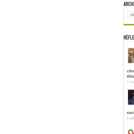
Arch
Arch
Réfl
clim
Afri
7 no
suc
5 jui