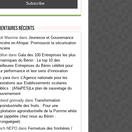
entaires récents
oli Maxime
dans
Jeunesse et Gouvernance
ncière en Afrique: Promouvoir la sécurisation
ncière
ilon
dans
Gala des 100 Entreprises les plus
namiques du Bénin : Le top 10 des
illeures Entreprises du Bénin célébré pour
ur performance et leur sens d’innovation
o yara
dans
L’Agence nationale pour les
estations aux Etablissements scolaires
blics : (ANaPES)Le plan de sauvetage du
ouvernement
oland gnimady
dans
Transformation
roindustrielle des fruits : Pour une
ploitation agroindustrielle de la Pomme white
ar (appelée chez nous au Bénin :
zongwégwé)
och NEPO
dans
Fermeture des frontières /