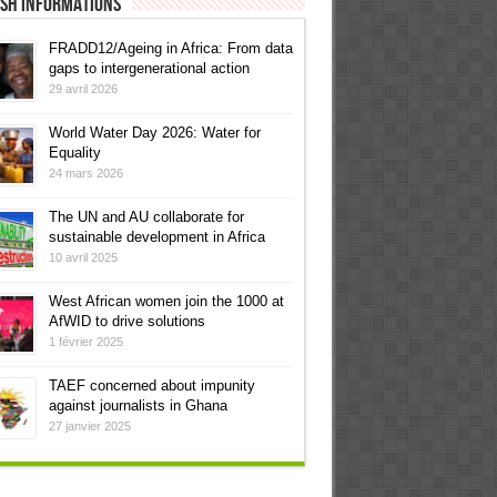
ish informations
FRADD12/Ageing in Africa: From data
gaps to intergenerational action
29 avril 2026
World Water Day 2026: Water for
Equality
24 mars 2026
The UN and AU collaborate for
sustainable development in Africa
10 avril 2025
West African women join the 1000 at
AfWID to drive solutions
1 février 2025
TAEF concerned about impunity
against journalists in Ghana
27 janvier 2025