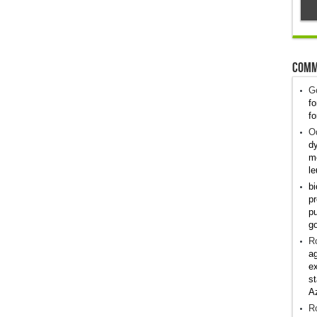
Comm
G
fo
fo
Od
dy
me
le
bi
pr
pu
g
R
ag
ex
st
A
R