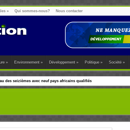
ales
»
Qui sommes-nous?
Nous contacter
ure
»
Environnement
»
Développement
»
Politique
»
Société
»
u des seizièmes avec neuf pays africains qualifiés
t sa diaspora tentent de parler d’une seule voix sur la question des répar