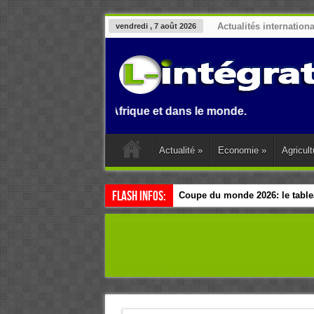
Actualités internation
vendredi , 7 août 2026
 Benin, en Afrique et dans le monde.
Actualité
»
Economie
»
Agricult
Flash Infos:
Coupe du monde 2026: le tablea
Esclavage: à Accra, l’Afrique e