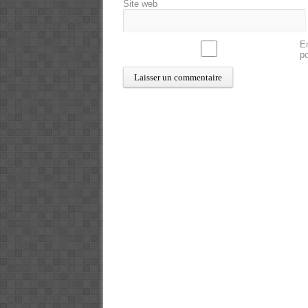
Site web
En
p