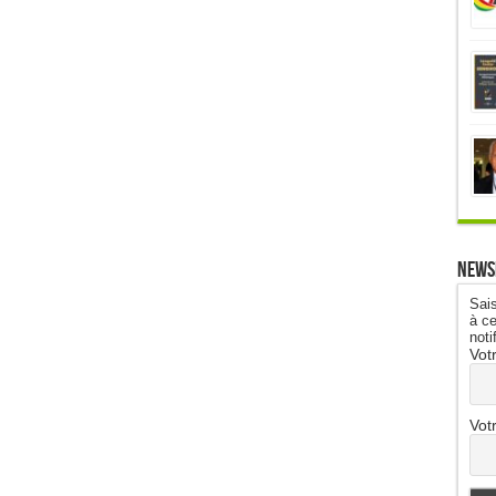
News
Sais
à ce
noti
Vot
Vot