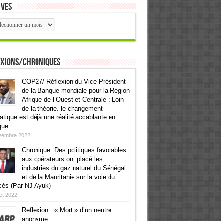
ives
ives
exions/Chroniques
COP27/ Réflexion du Vice-Président
de la Banque mondiale pour la Région
Afrique de l’Ouest et Centrale : Loin
de la théorie, le changement
atique est déjà une réalité accablante en
que
vembre 2022
Chronique: Des politiques favorables
aux opérateurs ont placé les
industries du gaz naturel du Sénégal
et de la Mauritanie sur la voie du
cès (Par NJ Ayuk)
llet 2022
Reflexion : « Mort » d’un neutre
anonyme