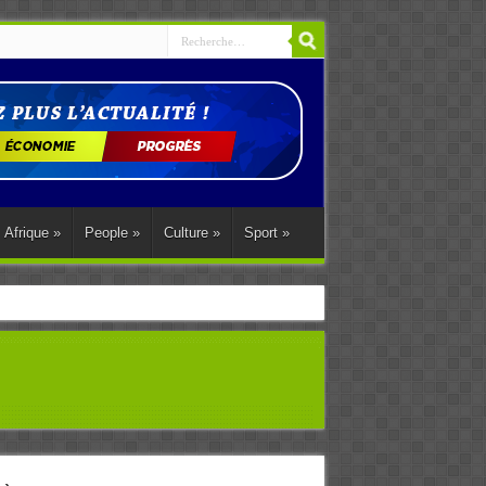
Afrique
»
People
»
Culture
»
Sport
»
ations