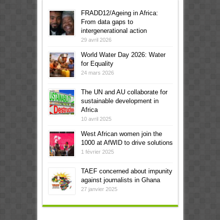
FRADD12/Ageing in Africa:
From data gaps to
intergenerational action
29 avril 2026
World Water Day 2026: Water
for Equality
24 mars 2026
The UN and AU collaborate for
sustainable development in
Africa
10 avril 2025
West African women join the
1000 at AfWID to drive solutions
1 février 2025
TAEF concerned about impunity
against journalists in Ghana
27 janvier 2025