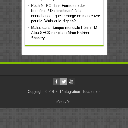
Roch NEPO
dans
Fermeture des
frontières / De l’insécurité à la
contrebande : quelle marge de manœuvre
pour le Bénin et le Nigeria?
Malou
dans
Banque mondiale Bénin : M.
Atou SECK remplace Mme Katrina
Sharkey
Copyright © 2019 - L'Intégration. Tous droits
réservés.