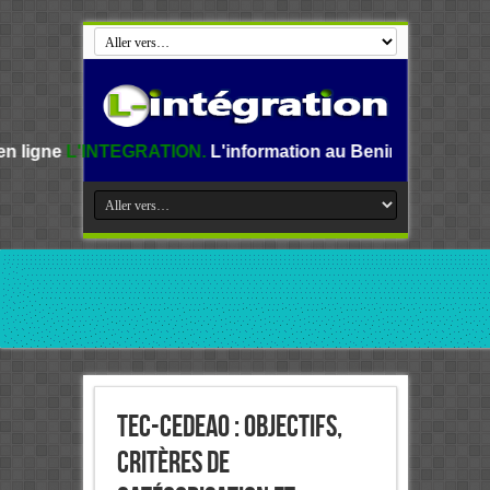
RATION.
L'information au Benin, en Afrique et dans le mon
TEC-CEDEAO : Objectifs,
Critères de