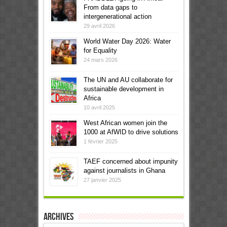
From data gaps to
intergenerational action
29 avril 2026
World Water Day 2026: Water
for Equality
24 mars 2026
The UN and AU collaborate for
sustainable development in
Africa
10 avril 2025
West African women join the
1000 at AfWID to drive solutions
1 février 2025
TAEF concerned about impunity
against journalists in Ghana
27 janvier 2025
Archives