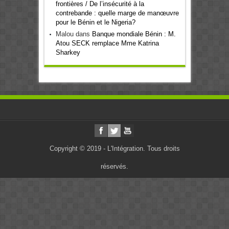
frontières / De l’insécurité à la
contrebande : quelle marge de manœuvre
pour le Bénin et le Nigeria?
Malou
dans
Banque mondiale Bénin : M.
Atou SECK remplace Mme Katrina
Sharkey
Copyright © 2019 - L'Intégration. Tous droits
réservés.