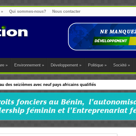
»
Qui sommes-nous?
Nous contacter
ure
»
Environnement
»
Développement
»
Politique
»
Société
»
u des seizièmes avec neuf pays africains qualifiés