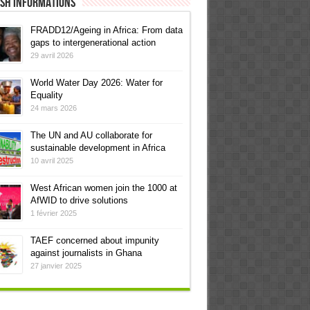
ish informations
FRADD12/Ageing in Africa: From data
gaps to intergenerational action
29 avril 2026
World Water Day 2026: Water for
Equality
24 mars 2026
The UN and AU collaborate for
sustainable development in Africa
10 avril 2025
West African women join the 1000 at
AfWID to drive solutions
1 février 2025
TAEF concerned about impunity
against journalists in Ghana
27 janvier 2025