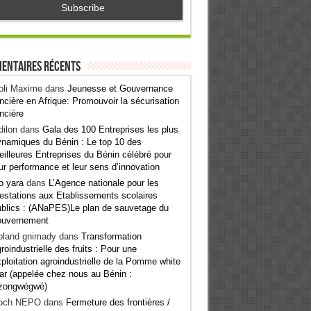
entaires récents
oli Maxime
dans
Jeunesse et Gouvernance
ncière en Afrique: Promouvoir la sécurisation
ncière
ilon
dans
Gala des 100 Entreprises les plus
namiques du Bénin : Le top 10 des
illeures Entreprises du Bénin célébré pour
ur performance et leur sens d’innovation
o yara
dans
L’Agence nationale pour les
estations aux Etablissements scolaires
blics : (ANaPES)Le plan de sauvetage du
ouvernement
oland gnimady
dans
Transformation
roindustrielle des fruits : Pour une
ploitation agroindustrielle de la Pomme white
ar (appelée chez nous au Bénin :
zongwégwé)
och NEPO
dans
Fermeture des frontières /