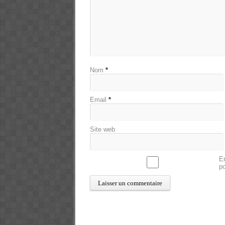
Nom
*
Email
*
Site web
En
p