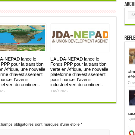
Arch
Arch
Réfl
A-NEPAD lance le
L’AUDA-NEPAD lance le
PPP pour la transition
Fonds PPP pour la transition
en Afrique, une nouvelle
verte en Afrique, une nouvelle
clim
orme d’investissement
plateforme d’investissement
Afri
inancer l’avenir
pour financer l’avenir
7 no
iel vert du continent.
industriel vert du continent.
026
1 août 2026
suc
5 jui
champs obligatoires sont marqués d'une étoile
*