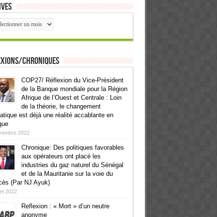
ives
ives
exions/Chroniques
COP27/ Réflexion du Vice-Président
de la Banque mondiale pour la Région
Afrique de l’Ouest et Centrale : Loin
de la théorie, le changement
atique est déjà une réalité accablante en
que
vembre 2022
Chronique: Des politiques favorables
aux opérateurs ont placé les
industries du gaz naturel du Sénégal
et de la Mauritanie sur la voie du
cès (Par NJ Ayuk)
llet 2022
Reflexion : « Mort » d’un neutre
anonyme