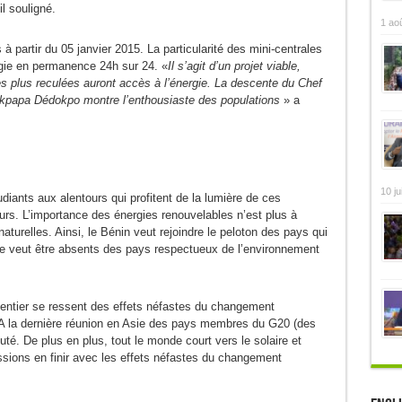
il souligné.
1 ao
 partir du 05 janvier 2015. La particularité des mini-centrales
ergie en permanence 24h sur 24. «
Il s’agit d’un projet viable,
 plus reculées auront accès à l’énergie. La descente du Chef
’Akpapa Dédokpo montre l’enthousiaste des populations
» a
10 ju
diants aux alentours qui profitent de la lumière de ces
urs. L’importance des énergies renouvelables n’est plus à
naturelles. Ainsi, le Bénin veut rejoindre le peloton des pays qui
 ne veut être absents des pays respectueux de l’environnement
ntier se ressent des effets néfastes du changement
. A la dernière réunion en Asie des pays membres du G20 (des
é. De plus en plus, tout le monde court vers le solaire et
ssions en finir avec les effets néfastes du changement