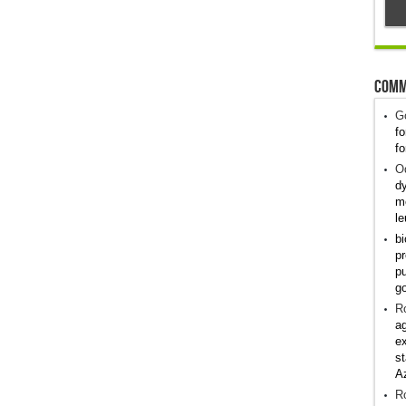
Comm
G
fo
fo
Od
dy
me
le
bi
pr
pu
g
R
ag
ex
st
A
R