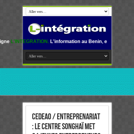
ATION.
L'information au Benin, en Afrique et dans le monde
CEDEAO / Entreprenariat
: Le centre Songhaï met