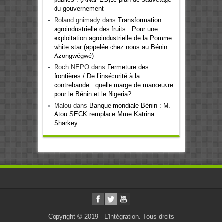
du gouvernement
Roland gnimady
dans
Transformation
agroindustrielle des fruits : Pour une
exploitation agroindustrielle de la Pomme
white star (appelée chez nous au Bénin :
Azongwégwé)
Roch NEPO
dans
Fermeture des
frontières / De l’insécurité à la
contrebande : quelle marge de manœuvre
pour le Bénin et le Nigeria?
Malou
dans
Banque mondiale Bénin : M.
Atou SECK remplace Mme Katrina
Sharkey
Copyright © 2019 - L'Intégration. Tous droits