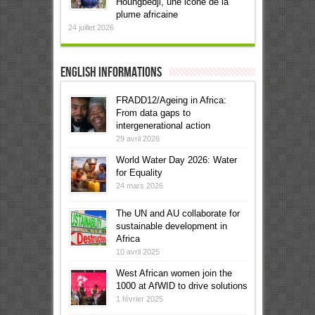
Houngbedji, une icône de la
plume africaine
24 juillet 2026
English informations
FRADD12/Ageing in Africa:
From data gaps to
intergenerational action
29 avril 2026
World Water Day 2026: Water
for Equality
24 mars 2026
The UN and AU collaborate for
sustainable development in
Africa
10 avril 2025
West African women join the
1000 at AfWID to drive solutions
1 février 2025