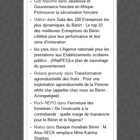
Goli Maxime
dans
Jeunesse et
Gouvernance foncière en Afrique:
Promouvoir la sécurisation foncière
Odilon
dans
Gala des 100 Entreprises les
plus dynamiques du Bénin : Le top 10
des meilleures Entreprises du Bénin
célébré pour leur performance et leur
sens d’innovation
bio yara
dans
L’Agence nationale pour les
prestations aux Etablissements scolaires
publics : (ANaPES)Le plan de sauvetage
du gouvernement
Roland gnimady
dans
Transformation
agroindustrielle des fruits : Pour une
exploitation agroindustrielle de la Pomme
white star (appelée chez nous au Bénin :
Azongwégwé)
Roch NEPO
dans
Fermeture des
frontières / De l’insécurité à la
contrebande : quelle marge de manœuvre
pour le Bénin et le Nigeria?
Malou
dans
Banque mondiale Bénin : M.
Atou SECK remplace Mme Katrina
Sharkey