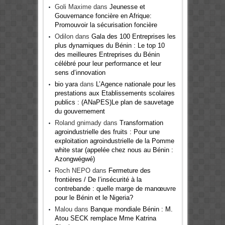
Goli Maxime
dans
Jeunesse et
Gouvernance foncière en Afrique:
Promouvoir la sécurisation foncière
Odilon
dans
Gala des 100 Entreprises les
plus dynamiques du Bénin : Le top 10
des meilleures Entreprises du Bénin
célébré pour leur performance et leur
sens d’innovation
bio yara
dans
L’Agence nationale pour les
prestations aux Etablissements scolaires
publics : (ANaPES)Le plan de sauvetage
du gouvernement
Roland gnimady
dans
Transformation
agroindustrielle des fruits : Pour une
exploitation agroindustrielle de la Pomme
white star (appelée chez nous au Bénin :
Azongwégwé)
Roch NEPO
dans
Fermeture des
frontières / De l’insécurité à la
contrebande : quelle marge de manœuvre
pour le Bénin et le Nigeria?
Malou
dans
Banque mondiale Bénin : M.
Atou SECK remplace Mme Katrina