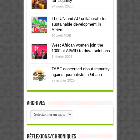
for Equality
24 mars 2026
The UN and AU collaborate for
sustainable development in
Africa
10 avril 2025
West African women join the
1000 at AfWID to drive solutions
1 février 2025
TAEF concerned about impunity
against journalists in Ghana
27 janvier 2025
Archives
Archives
Réflexions/Chroniques