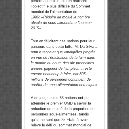
performance plus loin en réalisant
l’objectif le plus difficile du Sommet
mondial de l’alimentation de
1996:
«Réduire de moitié le nombre
absolu de sous-alimentés à l’horizon
2015».
Tout en félicitant ces nations pour leur
parcours dans cette lutte, M. Da Silva a
tenu à rappeler que «
malgré
l
es progrès
en vue de l’éradication de la faim dans
le monde au cours des dix prochaines
années gagnent de l’ampleur, il reste
encore beaucoup à faire, car 805
millions de personnes continuent de
souffrir de sous-alimentation chronique».
A ce jour, seules 63 nations ont pu
atteindre le premier OMD à savoir la
réduction de moitié de la proportion de
personnes sous-alimentées, tandis
qu’ils ne sont que 25 Etats à avoir
relevé le défi du sommet mondial de