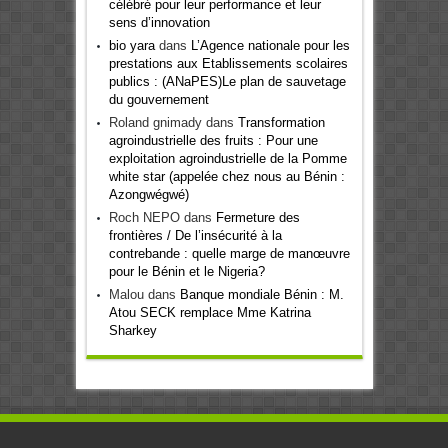
célébré pour leur performance et leur
sens d’innovation
bio yara
dans
L’Agence nationale pour les
prestations aux Etablissements scolaires
publics : (ANaPES)Le plan de sauvetage
du gouvernement
Roland gnimady
dans
Transformation
agroindustrielle des fruits : Pour une
exploitation agroindustrielle de la Pomme
white star (appelée chez nous au Bénin :
Azongwégwé)
Roch NEPO
dans
Fermeture des
frontières / De l’insécurité à la
contrebande : quelle marge de manœuvre
pour le Bénin et le Nigeria?
Malou
dans
Banque mondiale Bénin : M.
Atou SECK remplace Mme Katrina
Sharkey