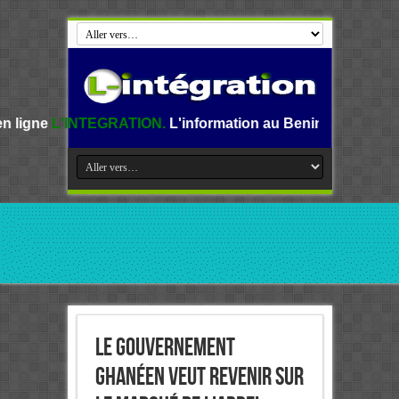
EGRATION.
L'information au Benin, en Afrique et dans le m
Le gouvernement
ghanéen veut revenir sur