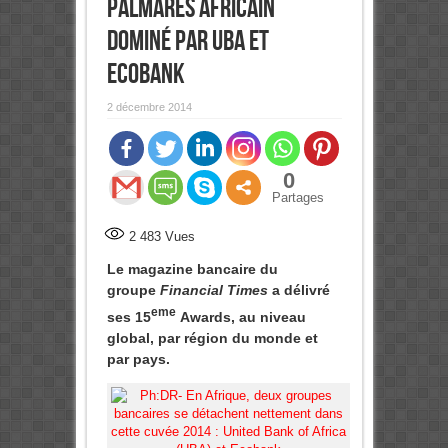
palmarès africain
dominé par UBA et
Ecobank
2 décembre 2014
0
Partages
2 483
Vues
Le magazine bancaire du
groupe
Financial Times
a délivré
eme
ses 15
Awards, au niveau
global, par région du monde et
par pays.