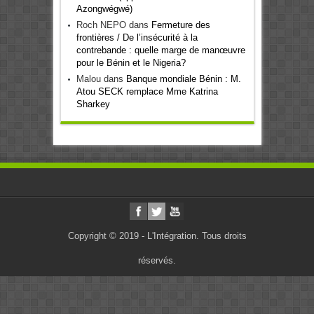
Azongwégwé)
Roch NEPO
dans
Fermeture des
frontières / De l’insécurité à la
contrebande : quelle marge de manœuvre
pour le Bénin et le Nigeria?
Malou
dans
Banque mondiale Bénin : M.
Atou SECK remplace Mme Katrina
Sharkey
Copyright © 2019 - L'Intégration. Tous droits
réservés.