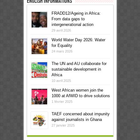
English informations
FRADD12/Ageing in Africa:
From data gaps to
intergenerational action
29 avril 2026
World Water Day 2026: Water
for Equality
24 mars 2026
The UN and AU collaborate for
sustainable development in
Africa
10 avril 2025
West African women join the
1000 at AfWID to drive solutions
1 février 2025
TAEF concerned about impunity
against journalists in Ghana
27 janvier 2025