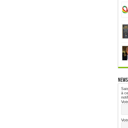
News
Sais
à ce
noti
Vot
Vot