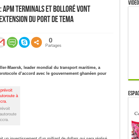
Video
: APM Terminals et Bolloré vont
l’extension du port de Tema
0
Partages
ler-Maersk, leader mondial du transport maritime, a
protocole d’accord avec le gouvernement ghanéen pour
ESPAC
révoit
 autoroute
ccra.
 un investissement d’un milliard de dollars qui sera réalisé