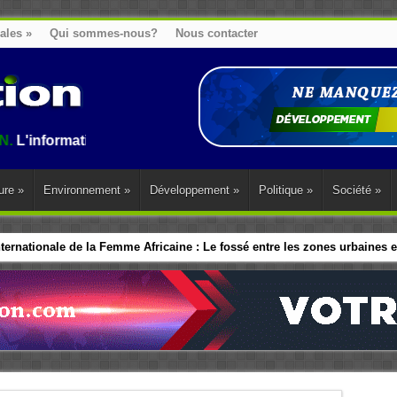
nales
»
Qui sommes-nous?
Nous contacter
ation au Benin, en Afrique et dans le monde.
ure
»
Environnement
»
Développement
»
Politique
»
Société
»
ernationale de la Femme Africaine : Le fossé entre les zones urbaines et