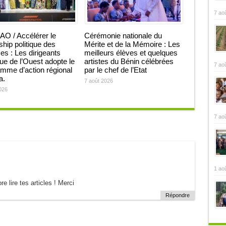
7 ao
O / Accélérer le
Cérémonie nationale du
ship politique des
Mérite et de la Mémoire : Les
 : Les dirigeants
meilleurs élèves et quelques
que de l’Ouest adopte le
artistes du Bénin célébrées
7 ao
mme d’action régional
par le chef de l’Etat
ja.
7 août 2026
026
7 ao
1 ao
e lire tes articles ! Merci
Répondre