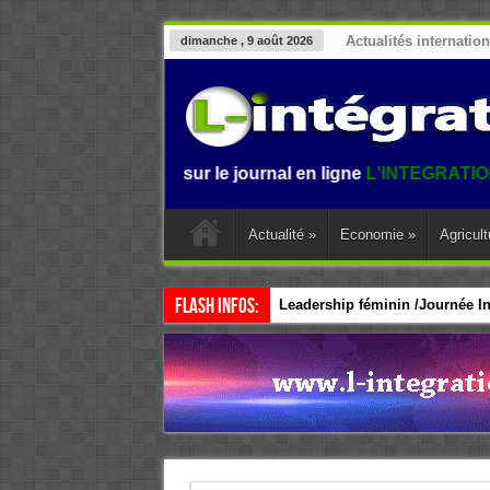
Actualités internatio
dimanche , 9 août 2026
Bienvenue sur le journal en ligne
L'INTEGRATION.
L'inform
Actualité
»
Economie
»
Agricult
Flash Infos:
Leadership féminin /Journée Int