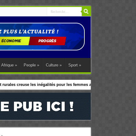
Afrique
»
People
»
Culture
»
Sport
»
 rurales creuse les inégalités pour les femmes africaines