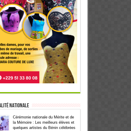
lité Nationale
Cérémonie nationale du Mérite et de
la Mémoire : Les meilleurs élèves et
quelques artistes du Bénin célébrées