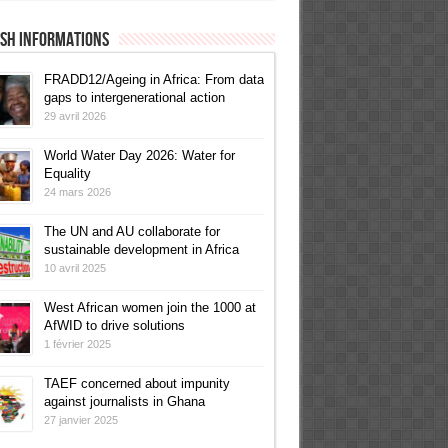
ish informations
FRADD12/Ageing in Africa: From data
gaps to intergenerational action
29 avril 2026
World Water Day 2026: Water for
Equality
24 mars 2026
The UN and AU collaborate for
sustainable development in Africa
10 avril 2025
West African women join the 1000 at
AfWID to drive solutions
1 février 2025
TAEF concerned about impunity
against journalists in Ghana
27 janvier 2025