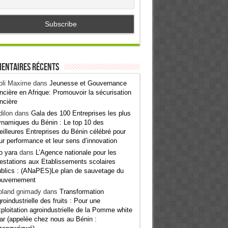
entaires récents
oli Maxime
dans
Jeunesse et Gouvernance
ncière en Afrique: Promouvoir la sécurisation
ncière
ilon
dans
Gala des 100 Entreprises les plus
namiques du Bénin : Le top 10 des
illeures Entreprises du Bénin célébré pour
ur performance et leur sens d’innovation
o yara
dans
L’Agence nationale pour les
estations aux Etablissements scolaires
blics : (ANaPES)Le plan de sauvetage du
ouvernement
oland gnimady
dans
Transformation
roindustrielle des fruits : Pour une
ploitation agroindustrielle de la Pomme white
ar (appelée chez nous au Bénin :