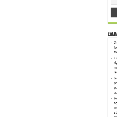
Comm
G
fo
fo
Od
dy
me
le
bi
pr
pu
g
R
ag
ex
st