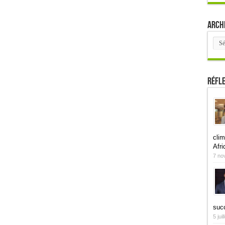
Arch
Arch
Réfl
clim
Afri
7 no
suc
5 jui