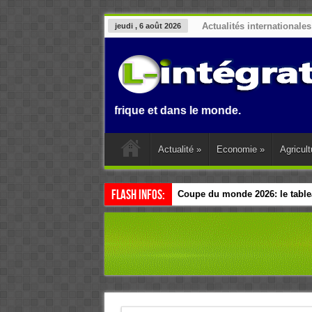
Actualités internationales
jeudi , 6 août 2026
Benin, en Afrique et dans le monde.
Actualité
»
Economie
»
Agricult
Flash Infos:
Coupe du monde 2026: le tablea
Esclavage: à Accra, l’Afrique e