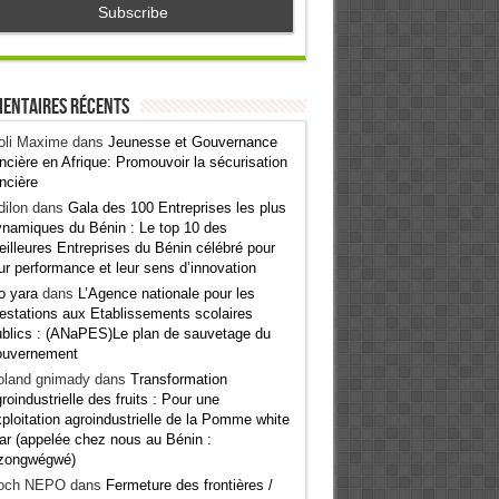
entaires récents
oli Maxime
dans
Jeunesse et Gouvernance
ncière en Afrique: Promouvoir la sécurisation
ncière
ilon
dans
Gala des 100 Entreprises les plus
namiques du Bénin : Le top 10 des
illeures Entreprises du Bénin célébré pour
ur performance et leur sens d’innovation
o yara
dans
L’Agence nationale pour les
estations aux Etablissements scolaires
blics : (ANaPES)Le plan de sauvetage du
ouvernement
oland gnimady
dans
Transformation
roindustrielle des fruits : Pour une
ploitation agroindustrielle de la Pomme white
ar (appelée chez nous au Bénin :
zongwégwé)
och NEPO
dans
Fermeture des frontières /