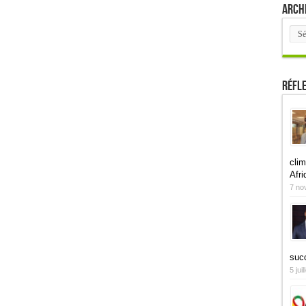
Arch
Arch
Réfl
clim
Afri
7 no
suc
5 jui