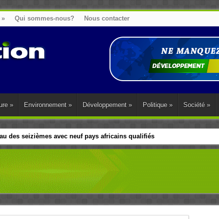
»
Qui sommes-nous?
Nous contacter
ure
»
Environnement
»
Développement
»
Politique
»
Société
»
u des seizièmes avec neuf pays africains qualifiés
t sa diaspora tentent de parler d’une seule voix sur la question des répar