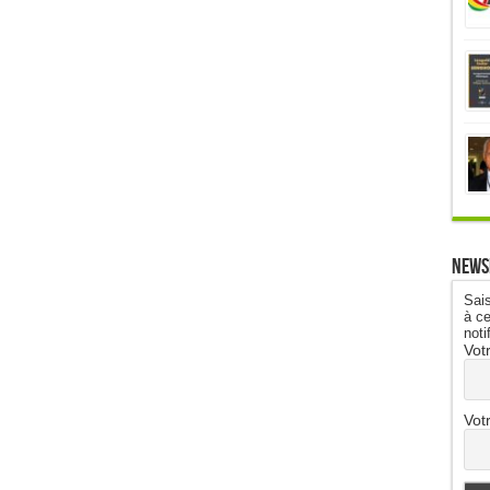
News
Sais
à ce
noti
Vot
Vot