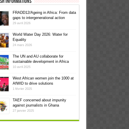
ish informations
FRADD12/Ageing in Africa: From data
gaps to intergenerational action
29 avril 2026
World Water Day 2026: Water for
Equality
24 mars 2026
The UN and AU collaborate for
sustainable development in Africa
10 avril 2025
West African women join the 1000 at
AfWID to drive solutions
1 février 2025
TAEF concerned about impunity
against journalists in Ghana
27 janvier 2025