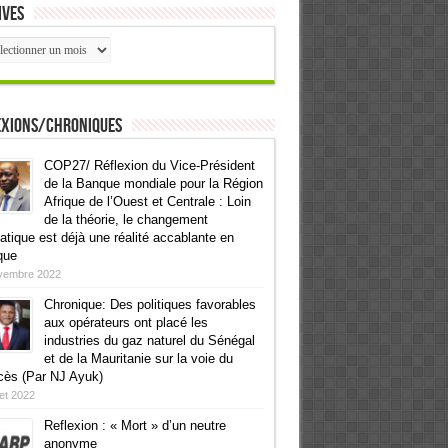
ives
ives
exions/Chroniques
COP27/ Réflexion du Vice-Président
de la Banque mondiale pour la Région
Afrique de l’Ouest et Centrale : Loin
de la théorie, le changement
atique est déjà une réalité accablante en
que
vembre 2022
Chronique: Des politiques favorables
aux opérateurs ont placé les
industries du gaz naturel du Sénégal
et de la Mauritanie sur la voie du
cès (Par NJ Ayuk)
llet 2022
Reflexion : « Mort » d’un neutre
anonyme