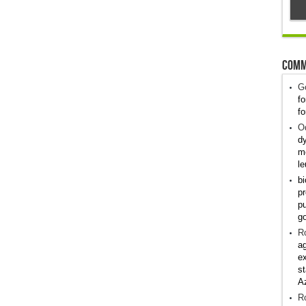
Comm
G
fo
fo
Od
dy
me
le
bi
pr
pu
g
R
ag
ex
st
A
R