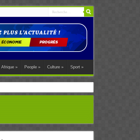
Afrique
»
People
»
Culture
»
Sport
»
ations