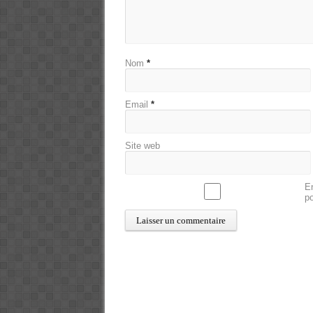
Nom
*
Email
*
Site web
En
p