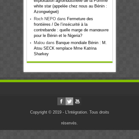
exploitation agroindustrielle de la Pomme
white star (appelée chez nous au Bénin :
Azongwégwé)
Roch NEPO
dans
Fermeture des
frontières / De l’insécurité à la
contrebande : quelle marge de manœuvre
pour le Bénin et le Nigeria?
Malou
dans
Banque mondiale Bénin : M.
Atou SECK remplace Mme Katrina
Sharkey
Copyright © 2019 - L'Intégration. Tous droits
réservés.