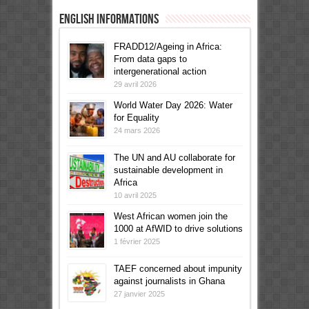
English informations
FRADD12/Ageing in Africa:
From data gaps to
intergenerational action
29 avril 2026
World Water Day 2026: Water
for Equality
24 mars 2026
The UN and AU collaborate for
sustainable development in
Africa
10 avril 2025
West African women join the
1000 at AfWID to drive solutions
1 février 2025
TAEF concerned about impunity
against journalists in Ghana
27 janvier 2025