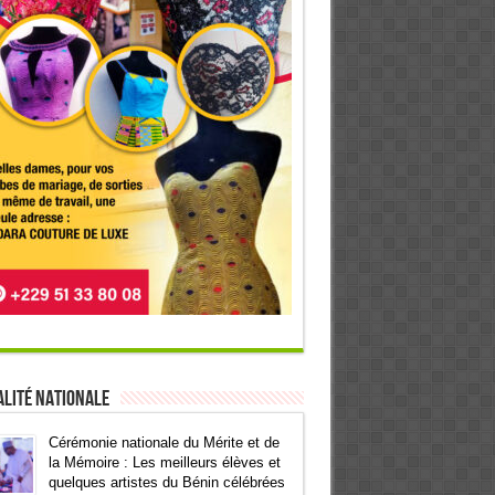
lité Nationale
Cérémonie nationale du Mérite et de
la Mémoire : Les meilleurs élèves et
quelques artistes du Bénin célébrées