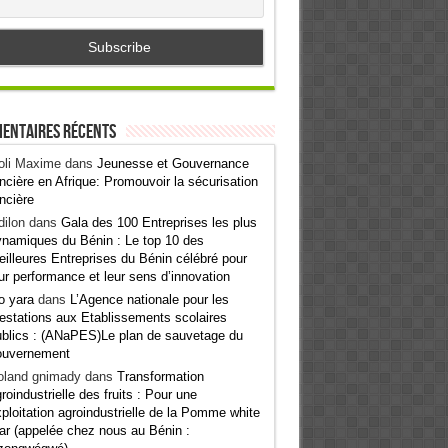
entaires récents
oli Maxime
dans
Jeunesse et Gouvernance
ncière en Afrique: Promouvoir la sécurisation
ncière
ilon
dans
Gala des 100 Entreprises les plus
namiques du Bénin : Le top 10 des
illeures Entreprises du Bénin célébré pour
ur performance et leur sens d’innovation
o yara
dans
L’Agence nationale pour les
estations aux Etablissements scolaires
blics : (ANaPES)Le plan de sauvetage du
ouvernement
oland gnimady
dans
Transformation
roindustrielle des fruits : Pour une
ploitation agroindustrielle de la Pomme white
ar (appelée chez nous au Bénin :