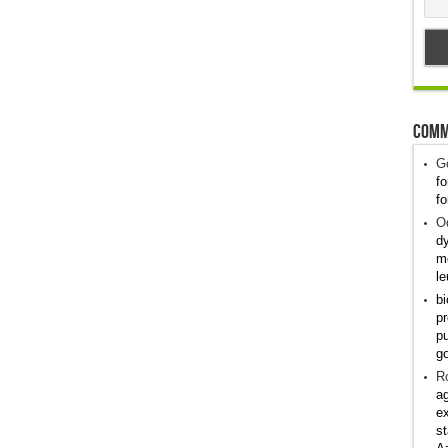
Comm
G
fo
fo
Od
dy
me
le
bi
pr
pu
g
R
ag
ex
st