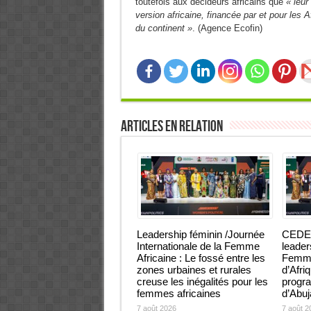
toutefois aux décideurs africains que
« leur
version africaine, financée par et pour les 
du continent »
. (Agence Ecofin)
Articles en relation
Leadership féminin /Journée
CEDEA
Internationale de la Femme
leader
Africaine : Le fossé entre les
Femmes
zones urbaines et rurales
d’Afri
creuse les inégalités pour les
progra
femmes africaines
d’Abu
7 août 2026
7 août 2