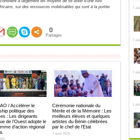
 continent a largement les moyens de se doter d’une Aitv
Africains, sur des ressources mobilisables qui sont à la portée
7 ao
0
Partages
7 ao
7 ao
1 ao
O / Accélérer le
Cérémonie nationale du
ship politique des
Mérite et de la Mémoire : Les
 : Les dirigeants
meilleurs élèves et quelques
que de l’Ouest adopte le
artistes du Bénin célébrées
mme d’action régional
par le chef de l’Etat
ja.
7 août 2026
026