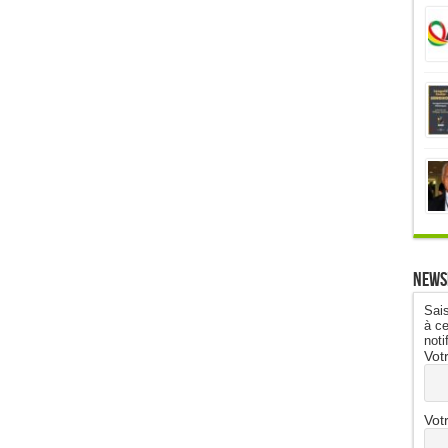
News
Sais
à ce
noti
Vot
Vot