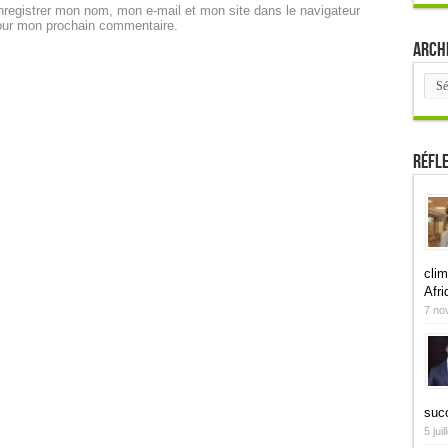
registrer mon nom, mon e-mail et mon site dans le navigateur
our mon prochain commentaire.
Arch
Arch
Réfl
clim
Afri
7 no
suc
5 jui