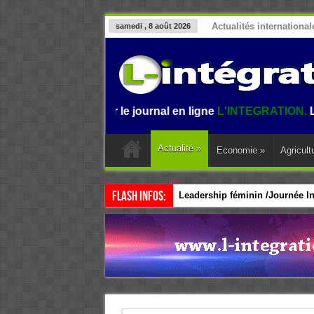
Actualités international
samedi , 8 août 2026
envenue sur le journal en ligne
L'INTEGRATION.
L'informati
Actualité
»
Economie
»
Agricult
Flash Infos:
Leadership féminin /Journée Int