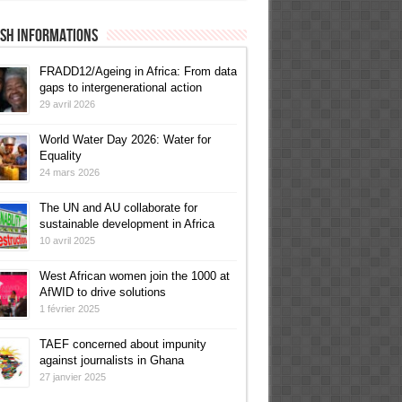
ish informations
FRADD12/Ageing in Africa: From data
gaps to intergenerational action
29 avril 2026
World Water Day 2026: Water for
Equality
24 mars 2026
The UN and AU collaborate for
sustainable development in Africa
10 avril 2025
West African women join the 1000 at
AfWID to drive solutions
1 février 2025
TAEF concerned about impunity
against journalists in Ghana
27 janvier 2025