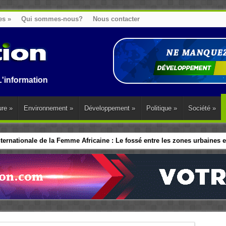
es
»
Qui sommes-nous?
Nous contacter
on au Benin, en Afrique et dans le monde.
ure
»
Environnement
»
Développement
»
Politique
»
Société
»
ernationale de la Femme Africaine : Le fossé entre les zones urbaines et