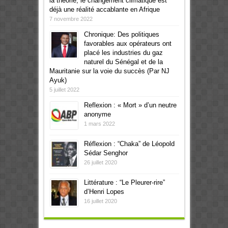
la théorie, le changement climatique est
déjà une réalité accablante en Afrique
7 novembre 2022
Chronique: Des politiques
favorables aux opérateurs ont
placé les industries du gaz
naturel du Sénégal et de la
Mauritanie sur la voie du succès (Par NJ
Ayuk)
5 juillet 2022
Reflexion : « Mort » d’un neutre
anonyme
1 mars 2022
Réflexion : “Chaka” de Léopold
Sédar Senghor
26 juillet 2020
Littérature : “Le Pleurer-rire”
d’Henri Lopes
16 juillet 2020