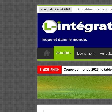
Actualités internation
vendredi , 7 août 2026
 Benin, en Afrique et dans le monde.
Actualité
»
Economie
»
Agricult
Flash Infos:
Coupe du monde 2026: le tablea
Esclavage: à Accra, l’Afrique e