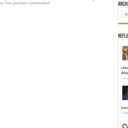
Arch
our mon prochain commentaire.
Arch
Réfl
clim
Afri
7 no
suc
5 jui