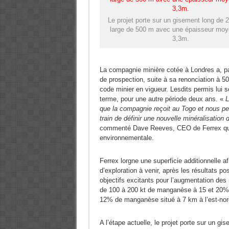
Le projet porte sur un gisement long de 
large de 500 m avec une épaisseur mo
3,3m.
La compagnie minière cotée à Londres a, pa
de prospection, suite à sa renonciation à 5
code minier en vigueur. Lesdits permis lui 
terme, pour une autre période deux ans. «
L
que la compagnie reçoit au Togo et nous pe
train de définir une nouvelle minéralisatio
commenté Dave Reeves, CEO de Ferrex qui
environnementale.
Ferrex lorgne une superficie additionnelle a
d’exploration à venir, après les résultats po
objectifs excitants pour l’augmentation des 
de 100 à 200 kt de manganèse à 15 et 20% 
12% de manganèse situé à 7 km à l’est-nor
A l’étape actuelle, le projet porte sur un 