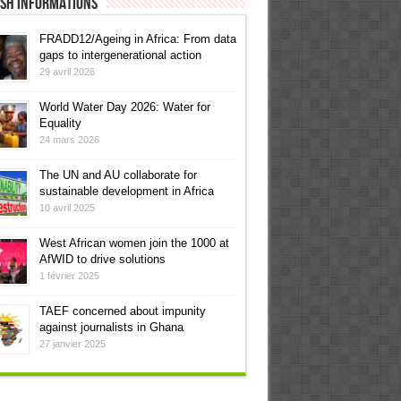
ish informations
FRADD12/Ageing in Africa: From data
gaps to intergenerational action
29 avril 2026
World Water Day 2026: Water for
Equality
24 mars 2026
The UN and AU collaborate for
sustainable development in Africa
10 avril 2025
West African women join the 1000 at
AfWID to drive solutions
1 février 2025
TAEF concerned about impunity
against journalists in Ghana
27 janvier 2025