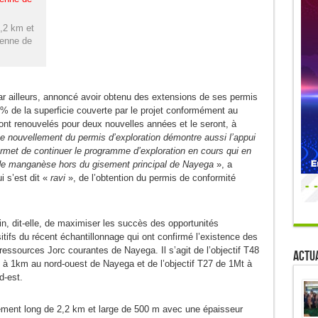
2,2 km et
yenne de
r ailleurs, annoncé avoir obtenu des extensions de ses permis
0% de la superficie couverte par le projet conformément au
sont renouvelés pour deux nouvelles années et le seront, à
e nouvellement du permis d’exploration démontre aussi l’appui
rmet de continuer le programme d’exploration en cours qui en
n de manganèse hors du gisement principal de Nayega
», a
 s’est dit «
ravi
», de l’obtention du permis de conformité
fin, dit-elle, de maximiser les succès des opportunités
sitifs du récent échantillonnage qui ont confirmé l’existence des
ressources Jorc courantes de Nayega. Il s’agit de l’objectif T48
Actua
à 1km au nord-ouest de Nayega et de l’objectif T27 de 1Mt à
d-est.
gisement long de 2,2 km et large de 500 m avec une épaisseur