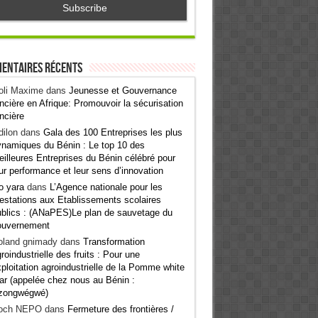
entaires récents
oli Maxime
dans
Jeunesse et Gouvernance
ncière en Afrique: Promouvoir la sécurisation
ncière
ilon
dans
Gala des 100 Entreprises les plus
namiques du Bénin : Le top 10 des
illeures Entreprises du Bénin célébré pour
ur performance et leur sens d’innovation
o yara
dans
L’Agence nationale pour les
estations aux Etablissements scolaires
blics : (ANaPES)Le plan de sauvetage du
ouvernement
oland gnimady
dans
Transformation
roindustrielle des fruits : Pour une
ploitation agroindustrielle de la Pomme white
ar (appelée chez nous au Bénin :
zongwégwé)
och NEPO
dans
Fermeture des frontières /