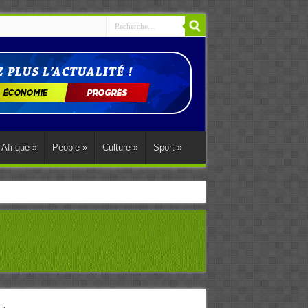
Afrique
»
People
»
Culture
»
Sport
»
ations