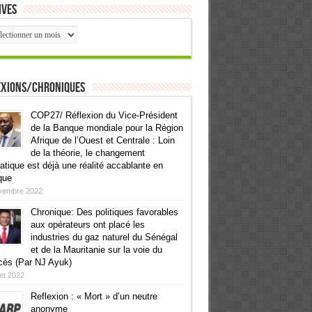
ives
ives
exions/Chroniques
COP27/ Réflexion du Vice-Président
de la Banque mondiale pour la Région
Afrique de l’Ouest et Centrale : Loin
de la théorie, le changement
atique est déjà une réalité accablante en
que
vembre 2022
Chronique: Des politiques favorables
aux opérateurs ont placé les
industries du gaz naturel du Sénégal
et de la Mauritanie sur la voie du
cès (Par NJ Ayuk)
llet 2022
Reflexion : « Mort » d’un neutre
anonyme