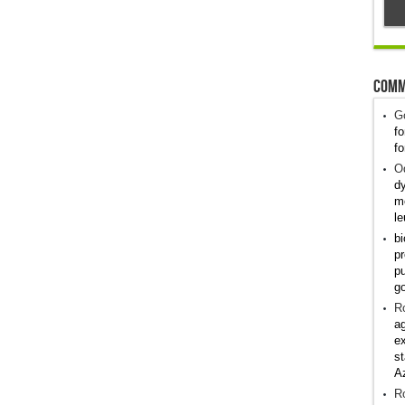
Comm
G
fo
fo
Od
dy
me
le
bi
pr
pu
g
R
ag
ex
st
A
R