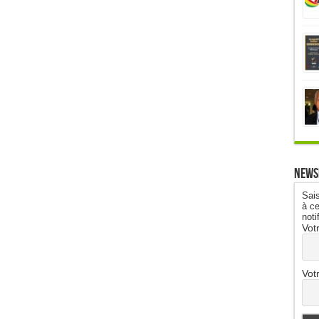
News
Sais
à ce
noti
Vot
Vot