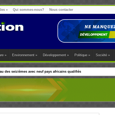
ales
»
Qui sommes-nous?
Nous contacter
ure
»
Environnement
»
Développement
»
Politique
»
Société
»
u des seizièmes avec neuf pays africains qualifiés
t sa diaspora tentent de parler d’une seule voix sur la question des répar