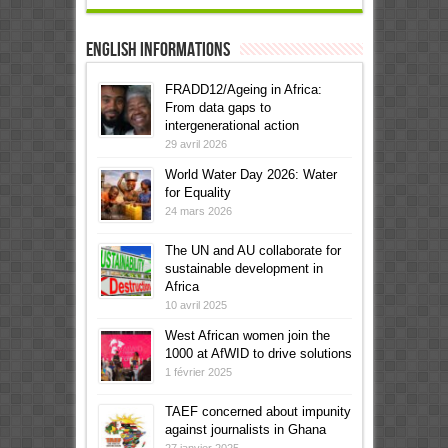
English informations
FRADD12/Ageing in Africa:
From data gaps to
intergenerational action
29 avril 2026
World Water Day 2026: Water
for Equality
24 mars 2026
The UN and AU collaborate for
sustainable development in
Africa
10 avril 2025
West African women join the
1000 at AfWID to drive solutions
1 février 2025
TAEF concerned about impunity
against journalists in Ghana
27 janvier 2025