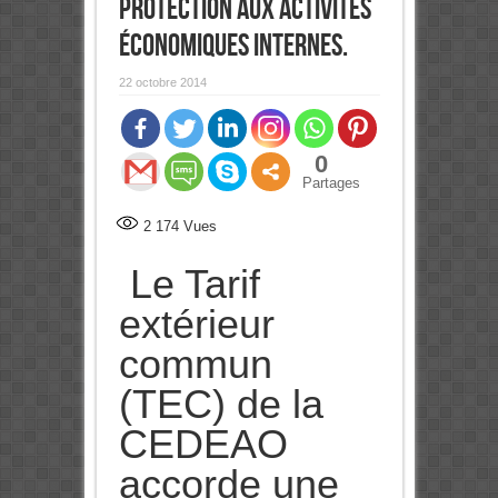
protection aux activités
économiques internes.
22 octobre 2014
0
Partages
2 174
Vues
Le Tarif
extérieur
commun
(TEC) de la
CEDEAO
accorde une