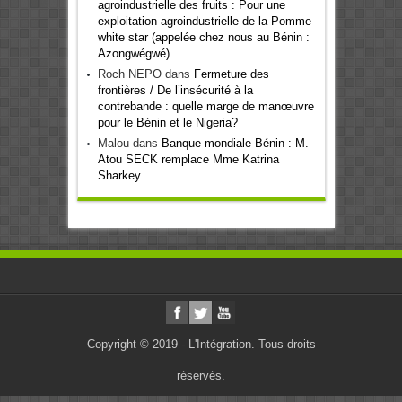
agroindustrielle des fruits : Pour une
exploitation agroindustrielle de la Pomme
white star (appelée chez nous au Bénin :
Azongwégwé)
Roch NEPO
dans
Fermeture des
frontières / De l’insécurité à la
contrebande : quelle marge de manœuvre
pour le Bénin et le Nigeria?
Malou
dans
Banque mondiale Bénin : M.
Atou SECK remplace Mme Katrina
Sharkey
Copyright © 2019 - L'Intégration. Tous droits
réservés.