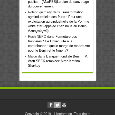
publics : (ANaPES)Le plan de sauvetage
du gouvernement
Roland gnimady
dans
Transformation
agroindustrielle des fruits : Pour une
exploitation agroindustrielle de la Pomme
white star (appelée chez nous au Bénin :
Azongwégwé)
Roch NEPO
dans
Fermeture des
frontières / De l’insécurité à la
contrebande : quelle marge de manœuvre
pour le Bénin et le Nigeria?
Malou
dans
Banque mondiale Bénin : M.
Atou SECK remplace Mme Katrina
Sharkey
Copyright © 2019 - L'Intégration. Tous droits