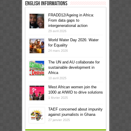
English informations
FRADD12/Ageing in Africa:
From data gaps to
intergenerational action
29 avril 2026
World Water Day 2026: Water
for Equality
24 mars 2026
The UN and AU collaborate for
sustainable development in
Africa
10 avril 2025
West African women join the
1000 at AfWID to drive solutions
1 février 2025
TAEF concerned about impunity
against journalists in Ghana
27 janvier 2025