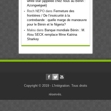
white star (appelée chez nous au Bénin :
Azongwégwé)
Roch NEPO
dans
Fermeture des
frontières / De l’insécurité à la
contrebande : quelle marge de manœuvre
pour le Bénin et le Nigeria?
Malou
dans
Banque mondiale Bénin : M.
Atou SECK remplace Mme Katrina
Sharkey
Copyright © 2019 - L'Intégration. Tous droits
réservés.