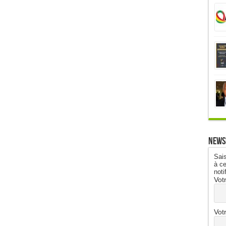
News
Sais
à ce
noti
Vot
Vot