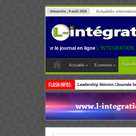
Actualités internatio
dimanche , 9 août 2026
envenue sur le journal en ligne
L'INTEGRATION.
L'informati
Agricult
Actualité
»
Economie
»
Flash Infos:
Leadership féminin /Journée Int