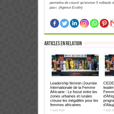
permettra de couvrir qu’environ 5 milliards
pas». (Agence Ecofin)
Articles en relation
Leadership féminin /Journée
CEDEA
Internationale de la Femme
leader
Africaine : Le fossé entre les
Femmes
zones urbaines et rurales
d’Afri
creuse les inégalités pour les
progra
femmes africaines
d’Abu
7 août 2026
7 août 2