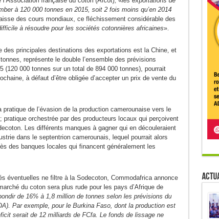
e l’Association française du coton (Afcot), «
les exportations de
omber à 120 000 tonnes en 2015, soit 2 fois moins qu’en 2014
aisse des cours mondiaux, ce fléchissement considérable des
ifficile à résoudre pour les sociétés cotonnières africaines
».
 des principales destinations des exportations est la Chine, et
 tonnes, représente le double l’ensemble des prévisions
5 (120 000 tonnes sur un total de 894 000 tonnes), pourrait
ochaine, à défaut d’être obligée d’accepter un prix de vente du
a pratique de l’évasion de la production camerounaise vers le
se ; pratique orchestrée par des producteurs locaux qui perçoivent
ecoton. Les différents manques à gagner qui en découleraient
dustrie dans le septentrion camerounais, lequel pourrait alors
ès des banques locales qui financent généralement les
Actua
tés éventuelles ne filtre à la Sodecoton, Commodafrica annonce
marché du coton sera plus rude pour les pays d’Afrique de
bondir de 16% à 1,8 million de tonnes selon les prévisions du
A). Par exemple, pour le Burkina Faso, dont la production est
icit serait de 12 milliards de FCfa. Le fonds de lissage ne