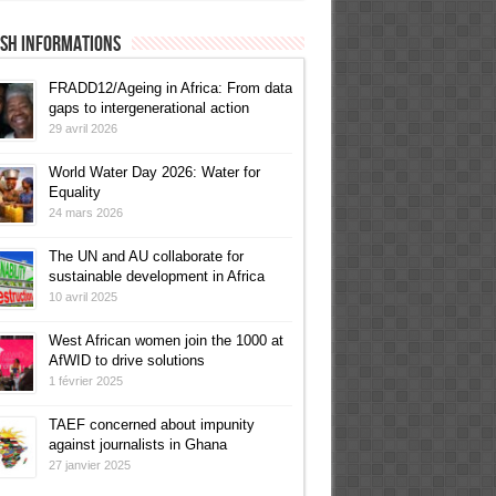
ish informations
FRADD12/Ageing in Africa: From data
gaps to intergenerational action
29 avril 2026
World Water Day 2026: Water for
Equality
24 mars 2026
The UN and AU collaborate for
sustainable development in Africa
10 avril 2025
West African women join the 1000 at
AfWID to drive solutions
1 février 2025
TAEF concerned about impunity
against journalists in Ghana
27 janvier 2025