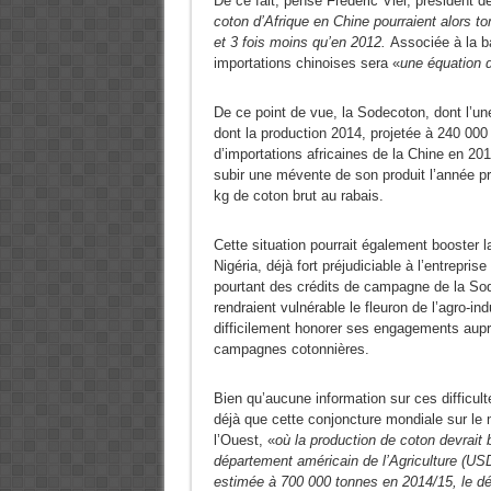
De ce fait, pense Frédéric Viel, président d
coton d’Afrique en Chine pourraient alors t
et 3 fois moins qu’en 2012.
Associée à la b
importations chinoises sera «
une équation d
De ce point de vue, la Sodecoton, dont l’une
dont la production 2014, projetée à 240 000
d’importations africaines de la Chine en 201
subir une mévente de son produit l’année pr
kg de coton brut au rabais.
Cette situation pourrait également booster l
Nigéria, déjà fort préjudiciable à l’entrepri
pourtant des crédits de campagne de la Sod
rendraient vulnérable le fleuron de l’agro-in
difficilement honorer ses engagements aupr
campagnes cotonnières.
Bien qu’aucune information sur ces difficul
déjà que cette conjoncture mondiale sur le 
l’Ouest, «
où la production de coton devrait 
département américain de l’Agriculture (USD
estimée à 700 000 tonnes en 2014/15, le déf