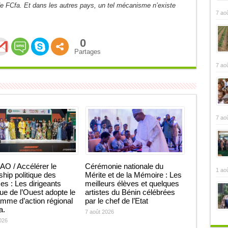
 de FCfa. Et dans les autres pays, un tel mécanisme n’existe
7 ao
0
Partages
7 ao
7 ao
O / Accélérer le
Cérémonie nationale du
1 ao
ship politique des
Mérite et de la Mémoire : Les
 : Les dirigeants
meilleurs élèves et quelques
que de l’Ouest adopte le
artistes du Bénin célébrées
mme d’action régional
par le chef de l’Etat
ja.
7 août 2026
026