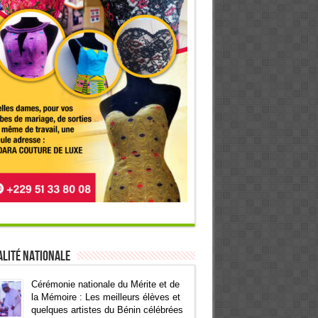
lité Nationale
Cérémonie nationale du Mérite et de
la Mémoire : Les meilleurs élèves et
quelques artistes du Bénin célébrées