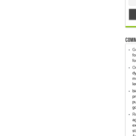
Comm
G
fo
fo
Od
dy
me
le
bi
pr
pu
g
R
ag
ex
st