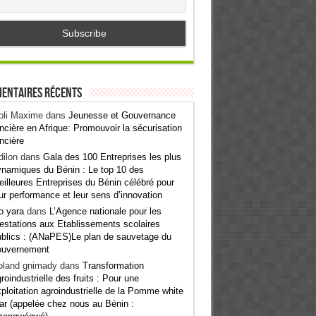
entaires récents
oli Maxime
dans
Jeunesse et Gouvernance
ncière en Afrique: Promouvoir la sécurisation
ncière
ilon
dans
Gala des 100 Entreprises les plus
namiques du Bénin : Le top 10 des
illeures Entreprises du Bénin célébré pour
ur performance et leur sens d’innovation
o yara
dans
L’Agence nationale pour les
estations aux Etablissements scolaires
blics : (ANaPES)Le plan de sauvetage du
ouvernement
oland gnimady
dans
Transformation
roindustrielle des fruits : Pour une
ploitation agroindustrielle de la Pomme white
ar (appelée chez nous au Bénin :