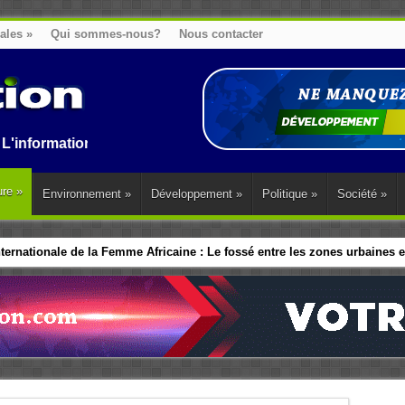
nales
»
Qui sommes-nous?
Nous contacter
on au Benin, en Afrique et dans le monde.
ure
»
Environnement
»
Développement
»
Politique
»
Société
»
ernationale de la Femme Africaine : Le fossé entre les zones urbaines et