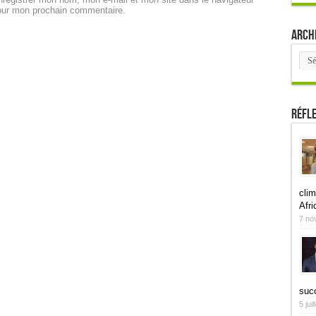
our mon prochain commentaire.
Arch
Arch
Réfl
clim
Afri
7 no
suc
5 jui