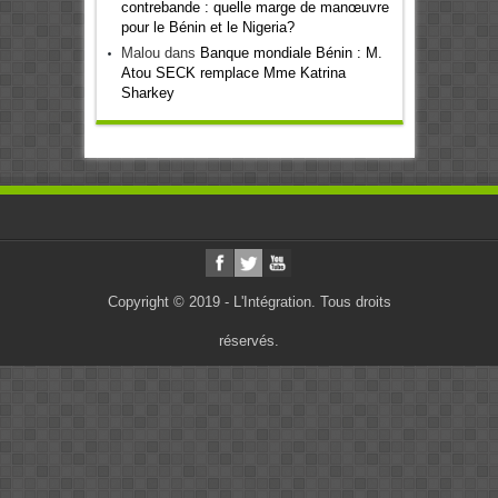
contrebande : quelle marge de manœuvre
pour le Bénin et le Nigeria?
Malou
dans
Banque mondiale Bénin : M.
Atou SECK remplace Mme Katrina
Sharkey
Copyright © 2019 - L'Intégration. Tous droits
réservés.