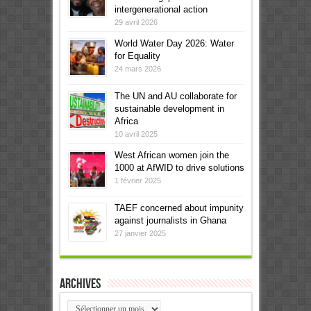
intergenerational action
29 avril 2026
World Water Day 2026: Water
for Equality
24 mars 2026
The UN and AU collaborate for
sustainable development in
Africa
10 avril 2025
West African women join the
1000 at AfWID to drive solutions
1 février 2025
TAEF concerned about impunity
against journalists in Ghana
27 janvier 2025
Archives
Archives