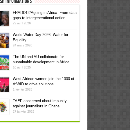
ish informations
FRADD12/Ageing in Africa: From data
gaps to intergenerational action
29 avril 2026
World Water Day 2026: Water for
Equality
24 mars 2026
The UN and AU collaborate for
sustainable development in Africa
10 avril 2025
West African women join the 1000 at
AfWID to drive solutions
1 février 2025
TAEF concerned about impunity
against journalists in Ghana
27 janvier 2025