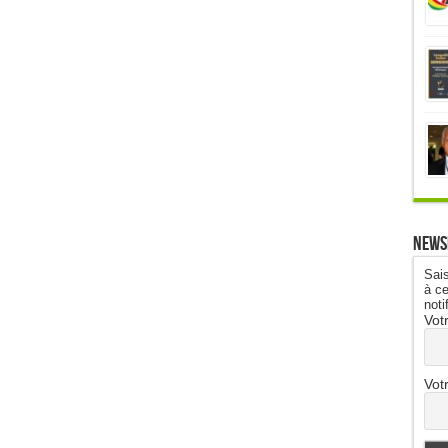
News
Sais
à ce
noti
Vot
Vot