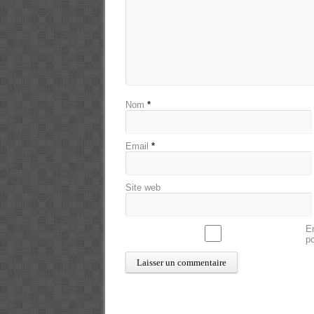
Nom
*
Email
*
Site web
En
p