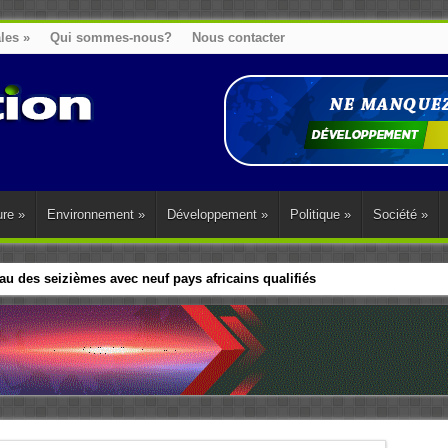
ales
»
Qui sommes-nous?
Nous contacter
ure
»
Environnement
»
Développement
»
Politique
»
Société
»
u des seizièmes avec neuf pays africains qualifiés
t sa diaspora tentent de parler d’une seule voix sur la question des répar