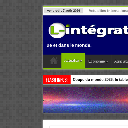
Actualités internation
vendredi , 7 août 2026
enin, en Afrique et dans le monde.
Actualité
»
Economie
»
Agricult
Flash Infos:
Coupe du monde 2026: le tablea
Esclavage: à Accra, l’Afrique e