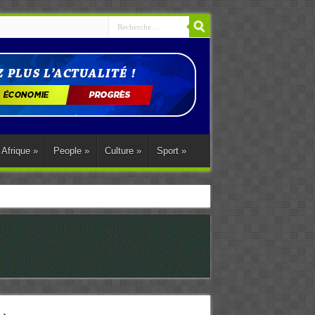
Afrique
»
People
»
Culture
»
Sport
»
ations