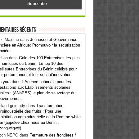
entaires récents
oli Maxime
dans
Jeunesse et Gouvernance
ncière en Afrique: Promouvoir la sécurisation
ncière
ilon
dans
Gala des 100 Entreprises les plus
namiques du Bénin : Le top 10 des
illeures Entreprises du Bénin célébré pour
ur performance et leur sens d’innovation
o yara
dans
L’Agence nationale pour les
estations aux Etablissements scolaires
blics : (ANaPES)Le plan de sauvetage du
ouvernement
oland gnimady
dans
Transformation
roindustrielle des fruits : Pour une
ploitation agroindustrielle de la Pomme white
ar (appelée chez nous au Bénin :
zongwégwé)
och NEPO
dans
Fermeture des frontières /