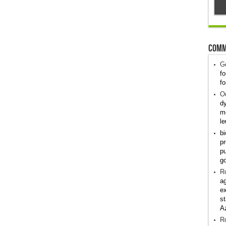
Comm
G
fo
fo
Od
dy
me
le
bi
pr
pu
g
R
ag
ex
st
A
R