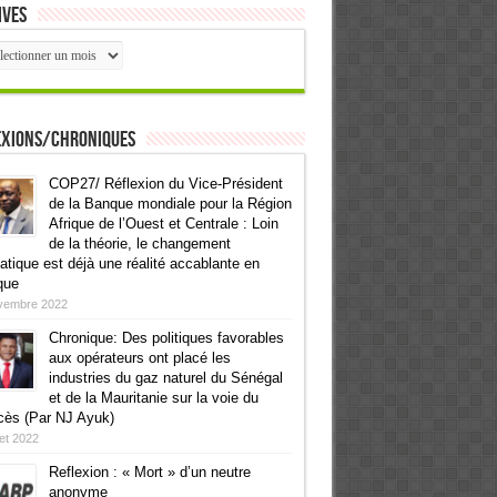
ives
ives
exions/Chroniques
COP27/ Réflexion du Vice-Président
de la Banque mondiale pour la Région
Afrique de l’Ouest et Centrale : Loin
de la théorie, le changement
atique est déjà une réalité accablante en
que
vembre 2022
Chronique: Des politiques favorables
aux opérateurs ont placé les
industries du gaz naturel du Sénégal
et de la Mauritanie sur la voie du
cès (Par NJ Ayuk)
llet 2022
Reflexion : « Mort » d’un neutre
anonyme