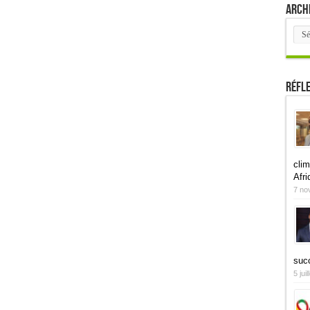
Arch
Arch
Réfl
clim
Afri
7 no
suc
5 jui