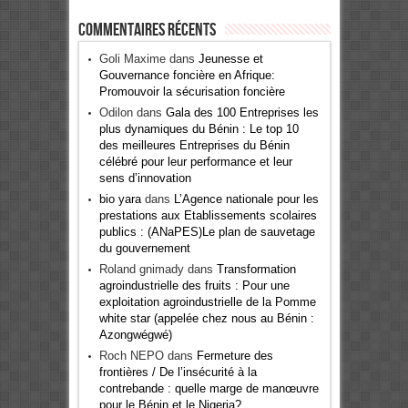
Commentaires récents
Goli Maxime
dans
Jeunesse et
Gouvernance foncière en Afrique:
Promouvoir la sécurisation foncière
Odilon
dans
Gala des 100 Entreprises les
plus dynamiques du Bénin : Le top 10
des meilleures Entreprises du Bénin
célébré pour leur performance et leur
sens d’innovation
bio yara
dans
L’Agence nationale pour les
prestations aux Etablissements scolaires
publics : (ANaPES)Le plan de sauvetage
du gouvernement
Roland gnimady
dans
Transformation
agroindustrielle des fruits : Pour une
exploitation agroindustrielle de la Pomme
white star (appelée chez nous au Bénin :
Azongwégwé)
Roch NEPO
dans
Fermeture des
frontières / De l’insécurité à la
contrebande : quelle marge de manœuvre
pour le Bénin et le Nigeria?