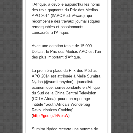
l’Afrique, a dévoilé aujourd’hui les noms
des trois gagnants du Prix des Médias
APO 2014 (#APOMediaAward), qui
récompense des travaux journalistiques
remarquables et passionnants
consacrés à l’Afrique.
Avec une dotation totale de 15.000
Dollars, le Prix des Médias APO est l’un
des plus important d’Afrique.
La première place du Prix des Médias
APO 2014 est attribuée à Melle Sumitra
Nydoo (@sumitranydoo), journaliste
économique, correspondante en Afrique
du Sud de la China Central Television
(CCTV Africa), pour son reportage
intitulé “South Africa’s Wonderbag
Revolutionizes Cooking”
(
http://goo.gl/I4VpsW
).
Sumitra Nydoo recevra une somme de