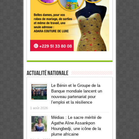
Actualité Nationale
Le Bénin et le Groupe de la
Banque mondiale lancent un
nouveau partenariat pour
l’emploi et la résilience
1 août 2026
Médias : Le sacre mérité de
Agathe Aline Assankpon
Houngbedji, une icône de la
plume africaine