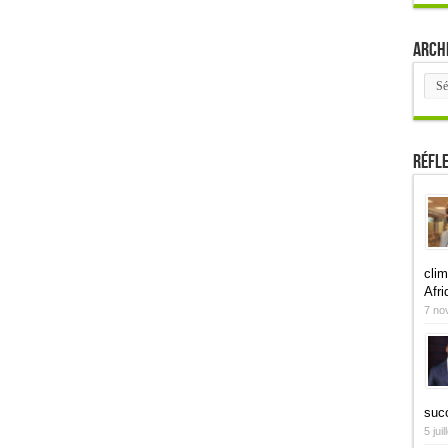
Arch
Arch
Réfl
clim
Afri
7 no
suc
5 jui