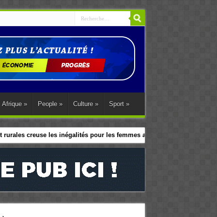
Afrique
»
People
»
Culture
»
Sport
»
 rurales creuse les inégalités pour les femmes africaines