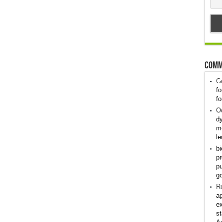
Comm
G
fo
fo
Od
dy
me
le
bi
pr
pu
g
R
ag
ex
st