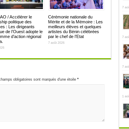
7 ao
O / Accélérer le
Cérémonie nationale du
ship politique des
Mérite et de la Mémoire : Les
 : Les dirigeants
meilleurs élèves et quelques
que de l’Ouest adopte le
artistes du Bénin célébrées
mme d’action régional
par le chef de l’Etat
7 ao
ja.
7 août 2026
026
7 ao
champs obligatoires sont marqués d'une étoile
*
1 ao