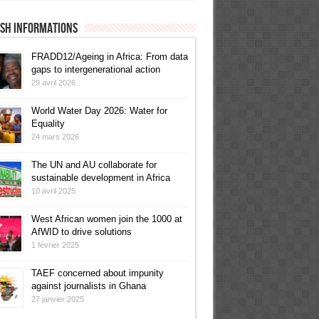
ish informations
FRADD12/Ageing in Africa: From data
gaps to intergenerational action
29 avril 2026
World Water Day 2026: Water for
Equality
24 mars 2026
The UN and AU collaborate for
sustainable development in Africa
10 avril 2025
West African women join the 1000 at
AfWID to drive solutions
1 février 2025
TAEF concerned about impunity
against journalists in Ghana
27 janvier 2025