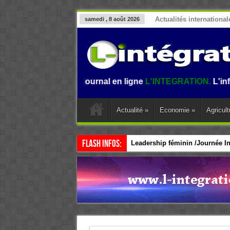
Actualités international
samedi , 8 août 2026
nue sur le journal en ligne
L'INTEGRATION.
L'information a
Actualité
»
Economie
»
Agricult
Flash Infos:
Leadership féminin /Journée Int