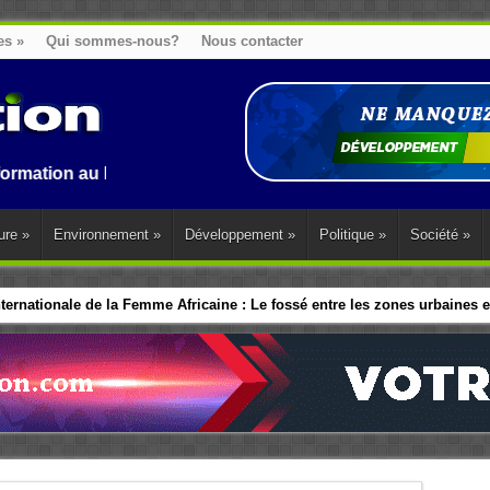
es
»
Qui sommes-nous?
Nous contacter
u Benin, en Afrique et dans le monde.
ure
»
Environnement
»
Développement
»
Politique
»
Société
»
ernationale de la Femme Africaine : Le fossé entre les zones urbaines et