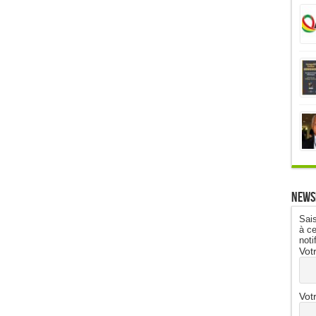
News
Sais
à ce
noti
Vot
Vot