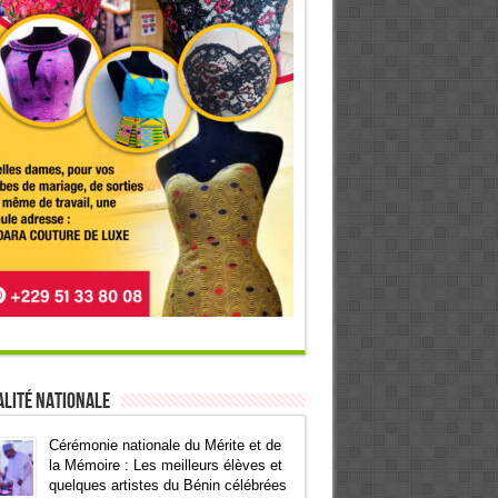
lité Nationale
Cérémonie nationale du Mérite et de
la Mémoire : Les meilleurs élèves et
quelques artistes du Bénin célébrées