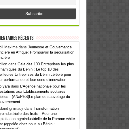
entaires récents
oli Maxime
dans
Jeunesse et Gouvernance
ncière en Afrique: Promouvoir la sécurisation
ncière
ilon
dans
Gala des 100 Entreprises les plus
namiques du Bénin : Le top 10 des
illeures Entreprises du Bénin célébré pour
ur performance et leur sens d’innovation
o yara
dans
L’Agence nationale pour les
estations aux Etablissements scolaires
blics : (ANaPES)Le plan de sauvetage du
ouvernement
oland gnimady
dans
Transformation
roindustrielle des fruits : Pour une
ploitation agroindustrielle de la Pomme white
ar (appelée chez nous au Bénin :