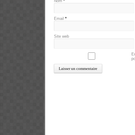
Nom
*
Email
*
Site web
En
p