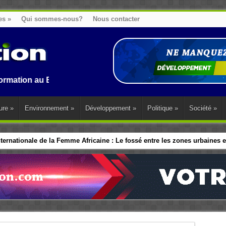
es
»
Qui sommes-nous?
Nous contacter
u Benin, en Afrique et dans le monde.
ure
»
Environnement
»
Développement
»
Politique
»
Société
»
ernationale de la Femme Africaine : Le fossé entre les zones urbaines et
ip politique des Femmes : Les dirigeants d’Afrique de l’Ouest adopte 