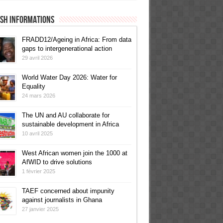
ish informations
FRADD12/Ageing in Africa: From data
gaps to intergenerational action
29 avril 2026
World Water Day 2026: Water for
Equality
24 mars 2026
The UN and AU collaborate for
sustainable development in Africa
10 avril 2025
West African women join the 1000 at
AfWID to drive solutions
1 février 2025
TAEF concerned about impunity
against journalists in Ghana
27 janvier 2025