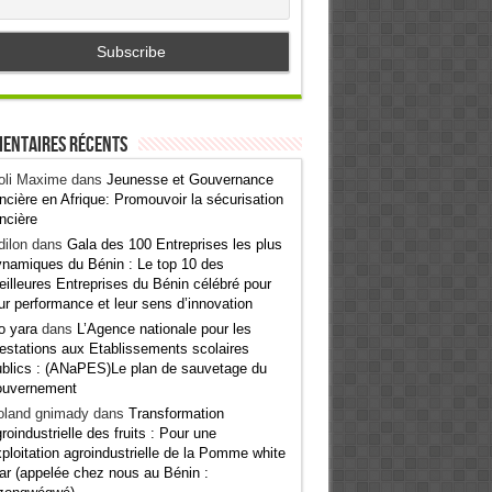
entaires récents
oli Maxime
dans
Jeunesse et Gouvernance
ncière en Afrique: Promouvoir la sécurisation
ncière
ilon
dans
Gala des 100 Entreprises les plus
namiques du Bénin : Le top 10 des
illeures Entreprises du Bénin célébré pour
ur performance et leur sens d’innovation
o yara
dans
L’Agence nationale pour les
estations aux Etablissements scolaires
blics : (ANaPES)Le plan de sauvetage du
ouvernement
oland gnimady
dans
Transformation
roindustrielle des fruits : Pour une
ploitation agroindustrielle de la Pomme white
ar (appelée chez nous au Bénin :