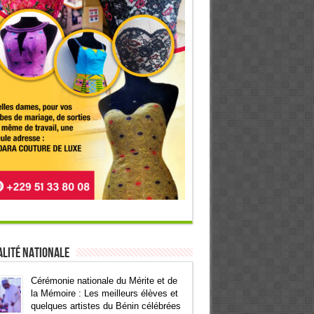
lité Nationale
Cérémonie nationale du Mérite et de
la Mémoire : Les meilleurs élèves et
quelques artistes du Bénin célébrées