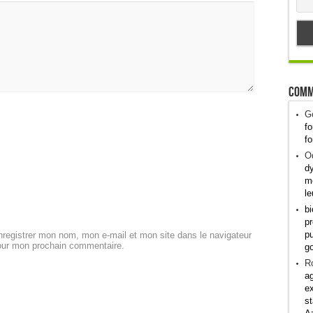
Comm
G
fo
fo
Od
dy
me
le
bi
pr
pu
registrer mon nom, mon e-mail et mon site dans le navigateur
our mon prochain commentaire.
g
R
ag
ex
st