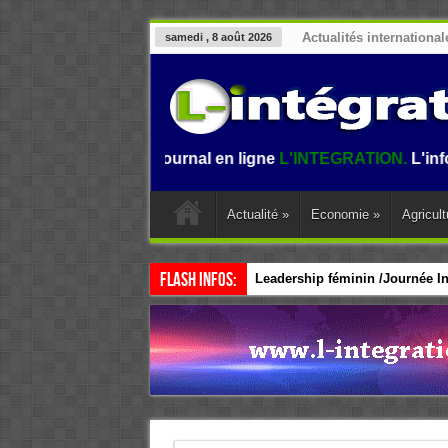
Actualités international
samedi , 8 août 2026
ue sur le journal en ligne
L'INTEGRATION.
L'information a
Actualité
»
Economie
»
Agricult
Flash Infos:
Leadership féminin /Journée Int
CEDEAO / Accélérer le leadersh