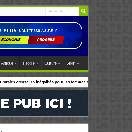
Afrique
»
People
»
Culture
»
Sport
»
 rurales creuse les inégalités pour les femmes africaines
le programme d’action régional d’Abuja.