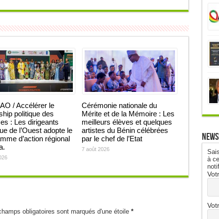
O / Accélérer le
Cérémonie nationale du
ship politique des
Mérite et de la Mémoire : Les
 : Les dirigeants
meilleurs élèves et quelques
que de l’Ouest adopte le
artistes du Bénin célébrées
News
mme d’action régional
par le chef de l’Etat
ja.
7 août 2026
Sais
026
à ce
noti
Vot
Vot
champs obligatoires sont marqués d'une étoile
*