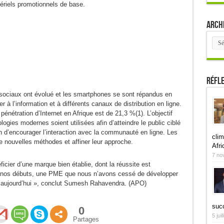
tériels promotionnels de base.
Arch
Arch
Réfl
s sociaux ont évolué et les smartphones se sont répandus en
 l’information et à différents canaux de distribution en ligne.
pénétration d’Internet en Afrique est de 21,3 %(1). L’objectif
ogies modernes soient utilisées afin d’atteindre le public ciblé
n d’encourager l’interaction avec la communauté en ligne. Les
clim
de nouvelles méthodes et affiner leur approche.
Afri
7 no
ier d’une marque bien établie, dont la réussite est
à nos débuts, une PME que nous n’avons cessé de développer
st aujourd’hui », conclut Sumesh Rahavendra. (APO)
suc
0
5 jui
Partages