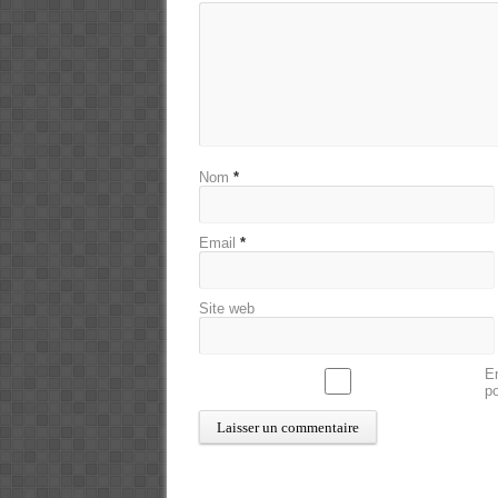
Nom
*
Email
*
Site web
En
p