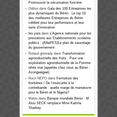
Promouvoir la sécurisation foncière
Odilon
dans
Gala des 100 Entreprises les
plus dynamiques du Bénin : Le top 10
des meilleures Entreprises du Bénin
célébré pour leur performance et leur
sens d’innovation
bio yara
dans
L’Agence nationale pour les
prestations aux Etablissements scolaires
publics : (ANaPES)Le plan de sauvetage
du gouvernement
Roland gnimady
dans
Transformation
agroindustrielle des fruits : Pour une
exploitation agroindustrielle de la Pomme
white star (appelée chez nous au Bénin :
Azongwégwé)
Roch NEPO
dans
Fermeture des
frontières / De l’insécurité à la
contrebande : quelle marge de manœuvre
pour le Bénin et le Nigeria?
Malou
dans
Banque mondiale Bénin : M.
Atou SECK remplace Mme Katrina
Sharkey