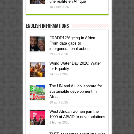
une réalité en Afrique
10 juillet 2026
English informations
FRADD12/Ageing in Africa:
From data gaps to
intergenerational action
29 avril 2026
World Water Day 2026: Water
for Equality
24 mars 2026
The UN and AU collaborate for
sustainable development in
Africa
10 avril 2025
West African women join the
1000 at AfWID to drive solutions
1 février 2025