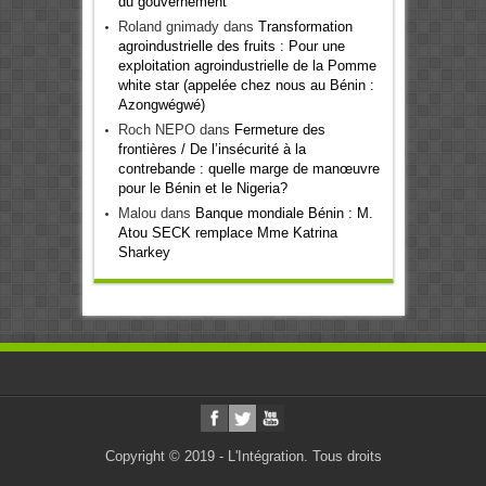
du gouvernement
Roland gnimady
dans
Transformation
agroindustrielle des fruits : Pour une
exploitation agroindustrielle de la Pomme
white star (appelée chez nous au Bénin :
Azongwégwé)
Roch NEPO
dans
Fermeture des
frontières / De l’insécurité à la
contrebande : quelle marge de manœuvre
pour le Bénin et le Nigeria?
Malou
dans
Banque mondiale Bénin : M.
Atou SECK remplace Mme Katrina
Sharkey
Copyright © 2019 - L'Intégration. Tous droits