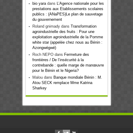
bio yara
dans
L’Agence nationale pour les
prestations aux Etablissements scolaires
publics : (ANaPES)Le plan de sauvetage
du gouvernement
Roland gnimady
dans
Transformation
agroindustrielle des fruits : Pour une
exploitation agroindustrielle de la Pomme
white star (appelée chez nous au Bénin :
Azongwégwé)
Roch NEPO
dans
Fermeture des
frontières / De l’insécurité à la
contrebande : quelle marge de manœuvre
pour le Bénin et le Nigeria?
Malou
dans
Banque mondiale Bénin : M.
Atou SECK remplace Mme Katrina
Sharkey