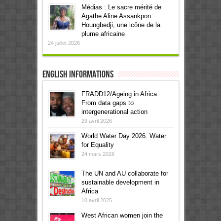
Médias : Le sacre mérité de
Agathe Aline Assankpon
Houngbedji, une icône de la
plume africaine
24 juillet 2026
English informations
FRADD12/Ageing in Africa:
From data gaps to
intergenerational action
29 avril 2026
World Water Day 2026: Water
for Equality
24 mars 2026
The UN and AU collaborate for
sustainable development in
Africa
10 avril 2025
West African women join the