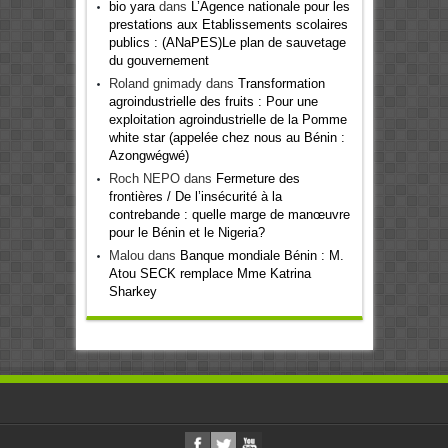
bio yara
dans
L’Agence nationale pour les
prestations aux Etablissements scolaires
publics : (ANaPES)Le plan de sauvetage
du gouvernement
Roland gnimady
dans
Transformation
agroindustrielle des fruits : Pour une
exploitation agroindustrielle de la Pomme
white star (appelée chez nous au Bénin :
Azongwégwé)
Roch NEPO
dans
Fermeture des
frontières / De l’insécurité à la
contrebande : quelle marge de manœuvre
pour le Bénin et le Nigeria?
Malou
dans
Banque mondiale Bénin : M.
Atou SECK remplace Mme Katrina
Sharkey