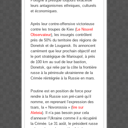
Pologne a presque toujours exacerbé
leurs antagonismes ethniques, culturels
et économiques.
Après leur contre-offensive victorieuse
contre les troupes de Kiev (
Le Nouvel
Observateur
), les insurgés contrôlent
près de 50% du territoire des régions de
Donetsk et de Lougansk. Ils annoncent
carrément que leur prochain objectif est
le port stratégique de Marioupol, à près
de 100 km au sud de leur bastion,
Donetsk, qui relie par la côte la frontière
russe à la péninsule ukrainienne de la
Crimée réintégrée à la Russie en mars.
Poutine est en position de force pour
rendre à la Russie son pré-carré qu’il
nomme, en reprenant l’expression des
tsars, la « Novorossia » (
lire sur
Aleteia
). Il n’a pas besoin pour cela
d’annexer l’Ukraine comme il a récupéré
la Crimée. Le 31 août, le président russe