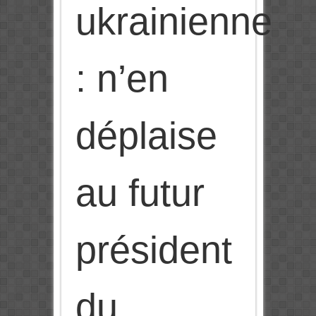
ukrainienne
: n’en
déplaise
au futur
président
du