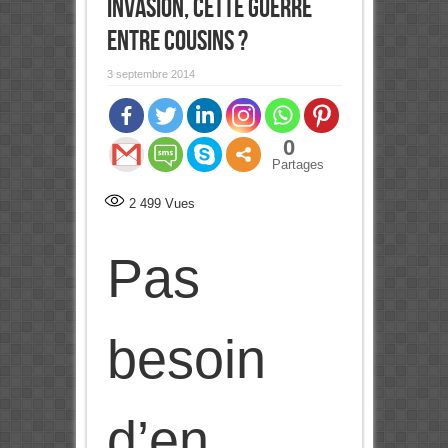
invasion, cette guerre
entre cousins ?
3 septembre 2014
0
Partages
2 499
Vues
Pas
besoin
d’en