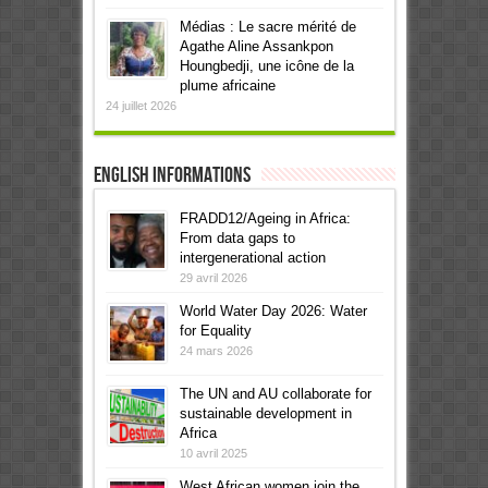
Médias : Le sacre mérité de
Agathe Aline Assankpon
Houngbedji, une icône de la
plume africaine
24 juillet 2026
English informations
FRADD12/Ageing in Africa:
From data gaps to
intergenerational action
29 avril 2026
World Water Day 2026: Water
for Equality
24 mars 2026
The UN and AU collaborate for
sustainable development in
Africa
10 avril 2025
West African women join the