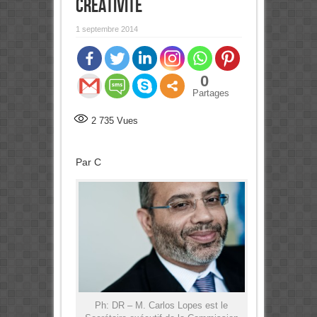
Créativité
1 septembre 2014
0
Partages
2 735
Vues
Par C
Ph: DR – M. Carlos Lopes est le