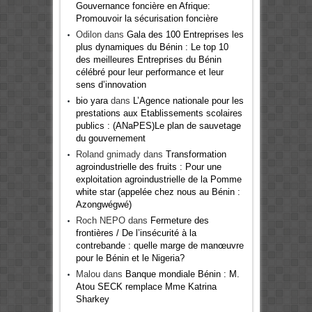
Gouvernance foncière en Afrique:
Promouvoir la sécurisation foncière
Odilon
dans
Gala des 100 Entreprises les
plus dynamiques du Bénin : Le top 10
des meilleures Entreprises du Bénin
célébré pour leur performance et leur
sens d’innovation
bio yara
dans
L’Agence nationale pour les
prestations aux Etablissements scolaires
publics : (ANaPES)Le plan de sauvetage
du gouvernement
Roland gnimady
dans
Transformation
agroindustrielle des fruits : Pour une
exploitation agroindustrielle de la Pomme
white star (appelée chez nous au Bénin :
Azongwégwé)
Roch NEPO
dans
Fermeture des
frontières / De l’insécurité à la
contrebande : quelle marge de manœuvre
pour le Bénin et le Nigeria?
Malou
dans
Banque mondiale Bénin : M.
Atou SECK remplace Mme Katrina
Sharkey