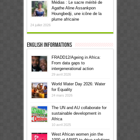
Médias : Le sacre mérité de
Agathe Aline Assankpon
Houngbedji, une icône de la
plume africaine
24 juillet 2026
English informations
FRADD12/Ageing in Africa:
From data gaps to
intergenerational action
29 avril 2026
World Water Day 2026: Water
for Equality
24 mars 2026
The UN and AU collaborate for
sustainable development in
Africa
10 avril 2025
West African women join the
1000 at AfWID to drive solutions