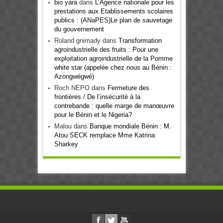
bio yara
dans
L’Agence nationale pour les
prestations aux Etablissements scolaires
publics : (ANaPES)Le plan de sauvetage
du gouvernement
Roland gnimady
dans
Transformation
agroindustrielle des fruits : Pour une
exploitation agroindustrielle de la Pomme
white star (appelée chez nous au Bénin :
Azongwégwé)
Roch NEPO
dans
Fermeture des
frontières / De l’insécurité à la
contrebande : quelle marge de manœuvre
pour le Bénin et le Nigeria?
Malou
dans
Banque mondiale Bénin : M.
Atou SECK remplace Mme Katrina
Sharkey