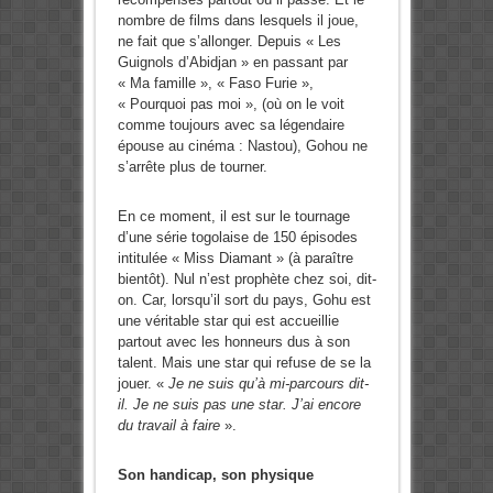
nombre de films dans lesquels il joue,
ne fait que s’allonger. Depuis « Les
Guignols d’Abidjan » en passant par
« Ma famille », « Faso Furie »,
« Pourquoi pas moi », (où on le voit
comme toujours avec sa légendaire
épouse au cinéma : Nastou), Gohou ne
s’arrête plus de tourner.
En ce moment, il est sur le tournage
d’une série togolaise de 150 épisodes
intitulée « Miss Diamant » (à paraître
bientôt). Nul n’est prophète chez soi, dit-
on. Car, lorsqu’il sort du pays, Gohu est
une véritable star qui est accueillie
partout avec les honneurs dus à son
talent. Mais une star qui refuse de se la
jouer. «
Je ne suis qu’à mi-parcours dit-
il. Je ne suis pas une star. J’ai encore
du travail à faire
».
Son handicap, son physique