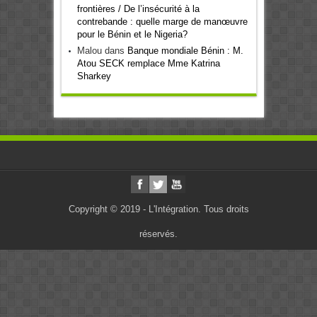
frontières / De l’insécurité à la
contrebande : quelle marge de manœuvre
pour le Bénin et le Nigeria?
Malou
dans
Banque mondiale Bénin : M.
Atou SECK remplace Mme Katrina
Sharkey
Copyright © 2019 - L'Intégration. Tous droits
réservés.