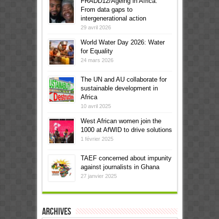
FRADD12/Ageing in Africa:
From data gaps to
intergenerational action
29 avril 2026
World Water Day 2026: Water
for Equality
24 mars 2026
The UN and AU collaborate for
sustainable development in
Africa
10 avril 2025
West African women join the
1000 at AfWID to drive solutions
1 février 2025
TAEF concerned about impunity
against journalists in Ghana
27 janvier 2025
Archives